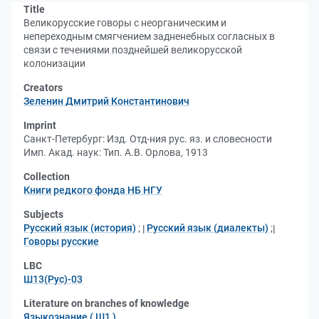
Title
Великорусские говоры с неорганическим и
непереходным смягчением задненебных согласных в
связи с течениями позднейшей великорусской
колонизации
Creators
Зеленин Дмитрий Константинович
Imprint
Санкт-Петербург: Изд. Отд-ния рус. яз. и словесности
Имп. Акад. наук: Тип. А.В. Орлова, 1913
Collection
Книги редкого фонда НБ НГУ
Subjects
Русский язык (история)
;
Русский язык (диалекты)
;
Говоры русские
LBC
Ш13(Рус)-03
Literature on branches of knowledge
Языкознание ( Ш1 )