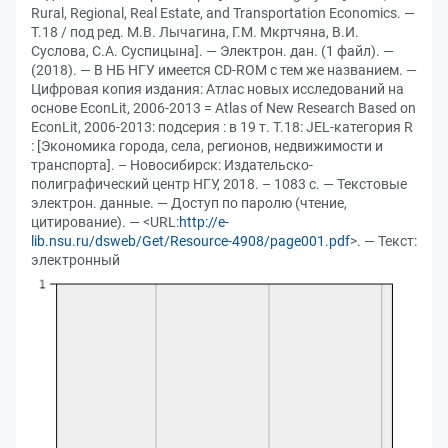
Rural, Regional, Real Estate, and Transportation Economics. —
Т.18 / под ред. М.В. Лычагина, Г.М. Мкртчяна, В.И.
Суслова, С.А. Суспицына]. — Электрон. дан. (1 файл). —
(2018). — В НБ НГУ имеется CD-ROM с тем же названием. —
Цифровая копия издания: Атлас новых исследований на
основе EconLit, 2006-2013 = Atlas of New Research Based on
EconLit, 2006-2013: подсерия : в 19 т. Т.18: JEL-категория R
: [Экономика города, села, регионов, недвижимости и
транспорта]. – Новосибирск: Издательско-
полиграфический центр НГУ, 2018. – 1083 с. — Текстовые
электрон. данные. — Доступ по паролю (чтение,
цитирование). — <URL:
http://e-
lib.nsu.ru/dsweb/Get/Resource-4908/page001.pdf
>. — Текст:
электронный