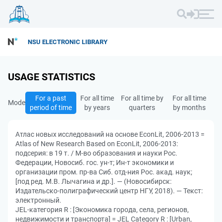
NSU ELECTRONIC LIBRARY
USAGE STATISTICS
For a past
For all time
For all time by
For all time
Mode
period of time
by years
quarters
by months
Атлас новых исследований на основе EconLit, 2006-2013 =
Atlas of New Research Based on EconLit, 2006-2013:
подсерия: в 19 т. / М-во образования и науки Рос.
Федерации, Новосиб. гос. ун-т; Ин-т экономики и
организации пром. пр-ва Сиб. отд-ния Рос. акад. наук;
[под ред. М.В. Лычагина и др.]. — (Новосибирск:
Издательско-полиграфический центр НГУ, 2018). — Текст:
электронный.
JEL-категория R : [Экономика города, села, регионов,
недвижимости и транспорта] = JEL Category R : [Urban,