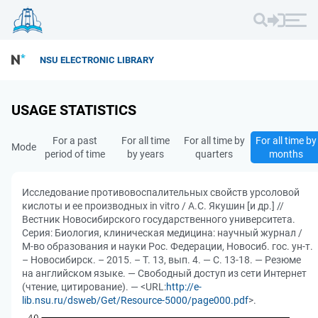
NSU ELECTRONIC LIBRARY
USAGE STATISTICS
For a past
For all time
For all time by
For all time by
Mode
period of time
by years
quarters
months
Исследование противовоспалительных свойств урсоловой
кислоты и ее производных in vitro / А.С. Якушин [и др.] //
Вестник Новосибирского государственного университета.
Серия: Биология, клиническая медицина: научный журнал /
М-во образования и науки Рос. Федерации, Новосиб. гос. ун-т.
– Новосибирск. – 2015. – Т. 13, вып. 4. — С. 13-18. — Резюме
на английском языке. — Свободный доступ из сети Интернет
(чтение, цитирование). — <URL:
http://e-
lib.nsu.ru/dsweb/Get/Resource-5000/page000.pdf
>.