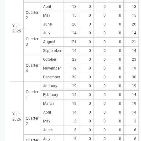
April
13
0
0
0
13
Quarter
May
15
0
0
0
15
2
June
20
0
0
0
20
Year
2025
July
14
0
0
0
14
Quarter
August
21
0
0
0
21
3
September
14
0
0
0
14
October
23
0
0
0
23
Quarter
November
19
0
0
0
19
4
December
30
0
0
0
30
January
19
0
0
0
19
Quarter
February
14
0
0
0
14
1
March
19
0
0
0
19
April
14
0
0
0
14
Year
Quarter
2026
May
3
0
0
0
3
2
June
6
0
0
0
6
July
6
0
0
0
6
Quarter