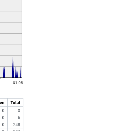
en
Total
0
0
0
6
0
248