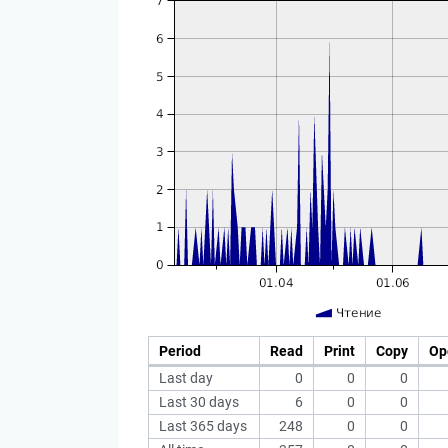
Period
Read
Print
Copy
Op
Last day
0
0
0
Last 30 days
6
0
0
Last 365 days
248
0
0