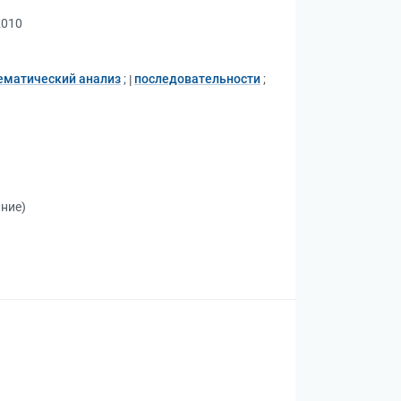
2010
ематический анализ
;
последовательности
;
ание)