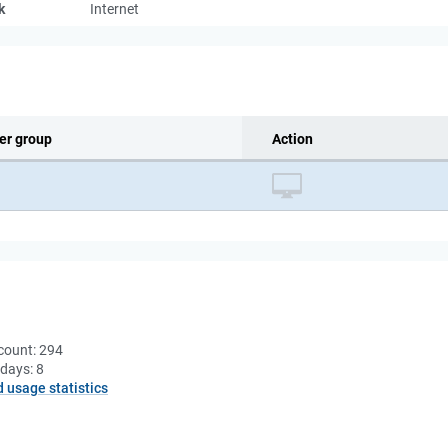
k
Internet
er group
Action
count:
294
 days:
8
d usage statistics