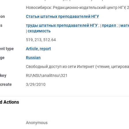
Новосибирск: Редакционно-издательский центр НГУ, 
ion
Статьи штатных преподавателей НГУ
ts
труды штатных преподавателей НГУ
;
предел
;
мат
сходимость
519, 213, 512.64
nt type
Article, report
ge
Russian
Свободный доступ из сети Интернет (чтение, цитиров
 key
RU\NSU\analitnsu\321
create
3/29/2010
d Actions
Anonymous