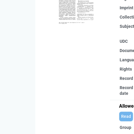
Imprint
Collect
Subjec
UDC
Docume
Langua
Rights
Record
Record 
date
Allowe
Read
Group