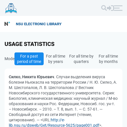
NSU ELECTRONIC LIBRARY
USAGE STATISTICS
For a past
For all time
For all time by
For all time
Mode
period of time
by years
quarters
by months
Силко, Никита Юрьевич
. Случаи выделения вируса
болезни Ньюкасла на территории России / Н. Ю. Силко, А.
М. Шестопалов, Л. В. Шестопалова // Вестник
Новосибирского государственного университета. Серия:
Биология, клиническая медицина: научный журнал / М-во
образования и науки Рос. Федерации, Новосиб. гос. ун-т.
– Новосибирск. – 2010. – Т. 8, вып. 1. — С. 57-61. —
Свободный доступ из сети Интернет (чтение,
цитирование). — <URL:
http://e-
lib.nsu.ru/dsweb/Get/Resource-5625/page001.pdf
>.