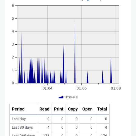
Period
Read
Print
Copy
Open
Total
Last day
0
0
0
0
0
Last 30 days
4
0
0
0
4
Last 365 days
176
0
0
0
176