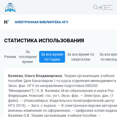
ЭЛЕКТРОННАЯ БИБЛИОТЕКА НГУ
СТАТИСТИКА ИСПОЛЬЗОВАНИЯ
За
За все время
За все время по
За все вр
Режим
последнее
по годам
кварталам
по месяц
время
Валиева, Ольга Владимировна
. Теория организации: учебное
пособие: [для бакалавров 1-го курса отделения мененджмента
Экон. фак. НГУ по направлению подготовки 080200
"Менеджмент"] / О. В. Валиева; М-во образования и науки Рос.
Федерации, Новосиб. гос. ун-т, Экон. фак. — Электрон. дан. (1
файл). — (Новосибирск: Издательско-полиграфический центр
НГУ, 2019). — Загл. с экрана. — В электронную версию автором
внесены изменения по оформлению. — Цифровая копия издани
Валиева О.В. Теория организации: учебное пособие. –