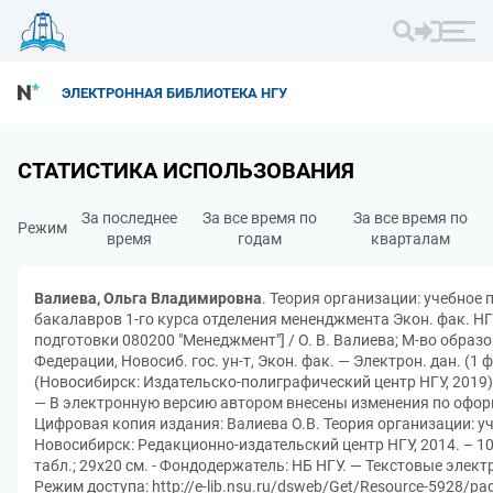
ЭЛЕКТРОННАЯ БИБЛИОТЕКА НГУ
СТАТИСТИКА ИСПОЛЬЗОВАНИЯ
За последнее
За все время по
За все время по
Режим
время
годам
кварталам
Валиева, Ольга Владимировна
. Теория организации: учебное п
бакалавров 1-го курса отделения мененджмента Экон. фак. Н
подготовки 080200 "Менеджмент"] / О. В. Валиева; М-во образо
Федерации, Новосиб. гос. ун-т, Экон. фак. — Электрон. дан. (1 
(Новосибирск: Издательско-полиграфический центр НГУ, 2019).
— В электронную версию автором внесены изменения по офо
Цифровая копия издания: Валиева О.В. Теория организации: уч
Новосибирск: Редакционно-издательский центр НГУ, 2014. – 103 
табл.; 29x20 см. - Фондодержатель: НБ НГУ. — Текстовые элект
Режим доступа: http://e-lib.nsu.ru/dsweb/Get/Resource-5928/pa