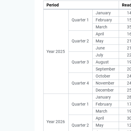
Period
Rea
January
1
Quarter 1
February
1
March
3
April
1
Quarter 2
May
2
June
2
Year 2025
July
2
Quarter 3
August
1
September
2
October
2
Quarter 4
November
2
December
2
January
2
Quarter 1
February
1
March
1
April
3
Year 2026
Quarter 2
May
1