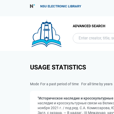
NSU ELECTRONIC LIBRARY
ADVANCED SEARCH
USAGE STATISTICS
Mode
For a past period of time
For all time by years
"Историческое наследие и кросскультурные
наследие и кросскультурные связи на Велик
ноября 2021 г. / под ред. С.А. Комиссарова,
Загл. с экрана. — В надзаг.: III Междунар. н