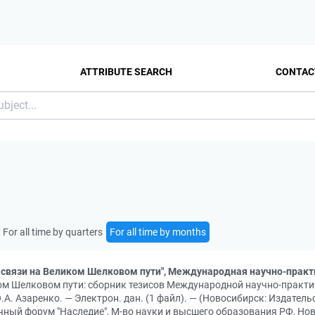
ATTRIBUTE SEARCH
CONTAC
For all time by quarters
For all time by months
 связи на Великом Шелковом пути", Международная научно-прак
ом Шелковом пути: cборник тезисов Международной научно-практиче
 Ю.А. Азаренко. — Электрон. дан. (1 файл). — (Новосибирск: Издател
аучный форум "Наследие", М-во науки и высшего образования РФ, Ново