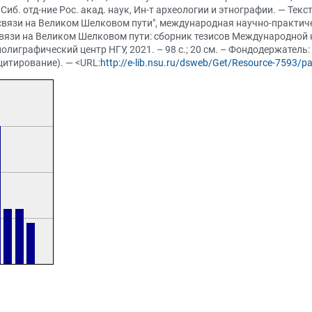
 Сиб. отд-ние Рос. акад. наук, Ин-т археологии и этнографии. — Текс
связи на Великом Шелковом пути", международная научно-практич
вязи на Великом Шелковом пути: сборник тезисов Международной 
олиграфический центр НГУ, 2021. – 98 с.; 20 см. – Фондодержатель:
цитирование). — <URL:
http://e-lib.nsu.ru/dsweb/Get/Resource-7593/p