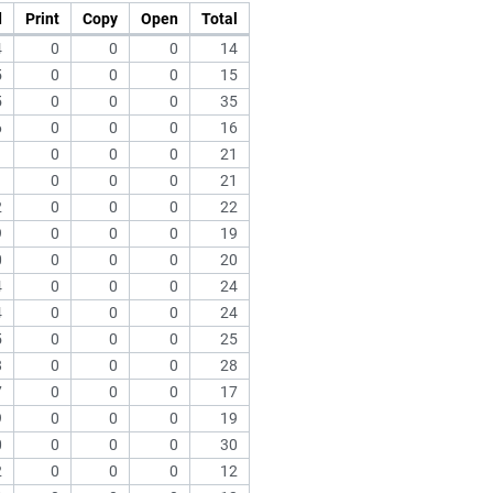
d
Print
Copy
Open
Total
4
0
0
0
14
5
0
0
0
15
5
0
0
0
35
6
0
0
0
16
1
0
0
0
21
1
0
0
0
21
2
0
0
0
22
9
0
0
0
19
0
0
0
0
20
4
0
0
0
24
4
0
0
0
24
5
0
0
0
25
8
0
0
0
28
7
0
0
0
17
9
0
0
0
19
0
0
0
0
30
2
0
0
0
12