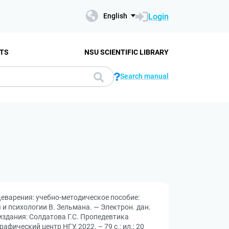
Login
English
TS
NSU SCIENTIFIC LIBRARY
Search manual
еварения: учебно-методическое пособие:
ы и психологии В. Зельмана. — Электрон. дан.
 издания: Солдатова Г.С. Пропедевтика
ческий центр НГУ, 2022. – 79 с.: ил.; 20