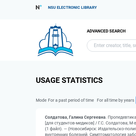
NSU ELECTRONIC LIBRARY
ADVANCED SEARCH
USAGE STATISTICS
Mode
For a past period of time
For all time by years
Солдатова, Галина Сергеевна
. Пропедевтик
[для студентов-медиков] / Г.С. Солдатова; М-
(1 файл). — (Новосибирск: Издательско-поли
внутренних болезней. Симптоматология забол