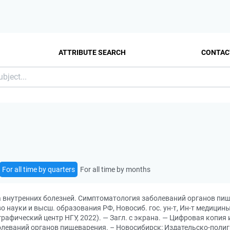
ATTRIBUTE SEARCH
CONTAC
For all time by quarters
For all time by months
а внутренних болезней. Симптоматология заболеваний органов пищ
во науки и высш. образования РФ, Новосиб. гос. ун-т, Ин-т медицин
графический центр НГУ, 2022). — Загл. с экрана. — Цифровая копия
еваний органов пищеварения. – Новосибирск: Издательско-полиграфи