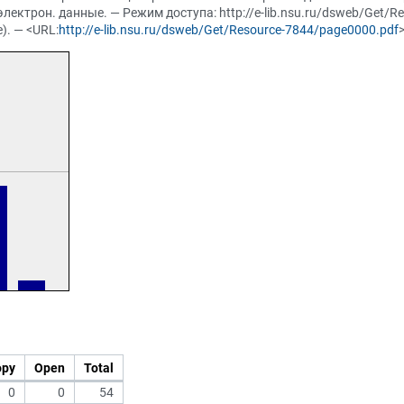
лектрон. данные. — Режим доступа: http://e-lib.nsu.ru/dsweb/Get/
). — <URL:
http://e-lib.nsu.ru/dsweb/Get/Resource-7844/page0000.pdf
opy
Open
Total
0
0
54