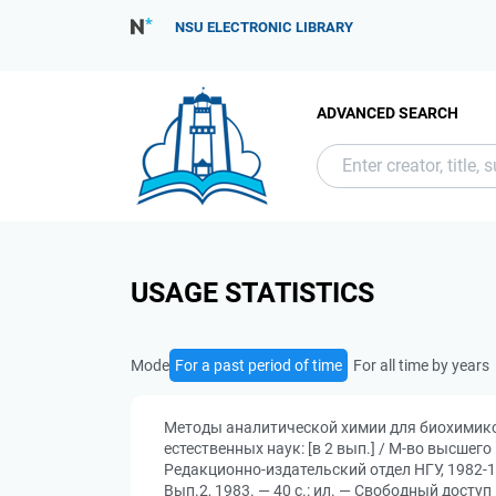
NSU ELECTRONIC LIBRARY
ADVANCED SEARCH
USAGE STATISTICS
Mode
For a past period of time
For all time by years
Методы аналитической химии для биохимико
естественных наук: [в 2 вып.] / М-во высшего
Редакционно-издательский отдел НГУ, 1982-1
Вып.2, 1983. — 40 с.: ил. — Свободный доступ