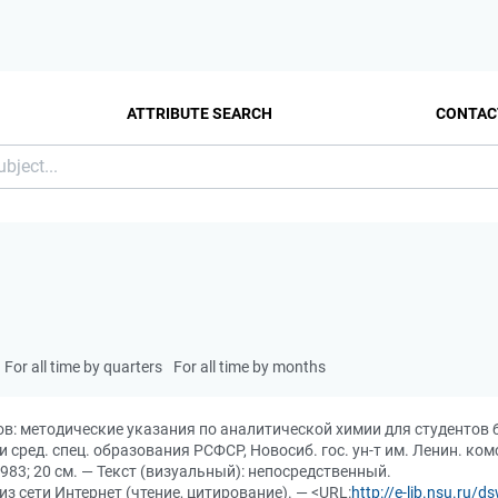
ATTRIBUTE SEARCH
CONTAC
For all time by quarters
For all time by months
в: методические указания по аналитической химии для студентов
 и сред. спец. образования РСФСР, Новосиб. гос. ун-т им. Ленин. ком
983; 20 см. — Текст (визуальный): непосредственный.
 из сети Интернет (чтение, цитирование). — <URL:
http://e-lib.nsu.ru