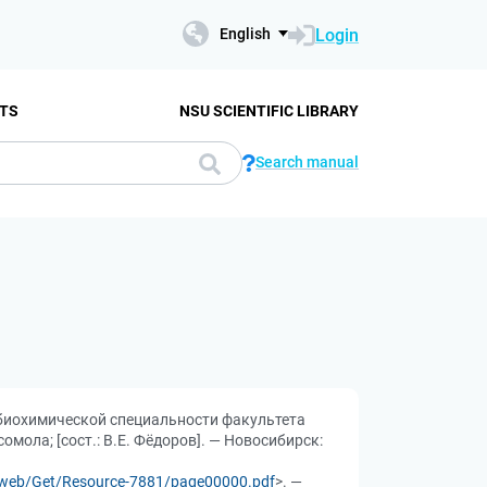
Login
English
TS
NSU SCIENTIFIC LIBRARY
Search manual
 биохимической специальности факультета
сомола; [сост.: В.Е. Фёдоров]. — Новосибирск:
/dsweb/Get/Resource-7881/page00000.pdf
>. —