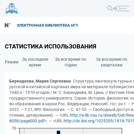
ЭЛЕКТРОННАЯ БИБЛИОТЕКА НГУ
СТАТИСТИКА ИСПОЛЬЗОВАНИЯ
За последнее
За все время по
За все время по
Режим
время
годам
кварталам
Берендеева, Мария Сергеевна
. Структура лингвокультурных 
русской и китайской картинах мира на материале публицистич
1940-х - 1970-хгодов / М. С. Берендеева, М. Цинь // Вестник Н
государственного университета. Серия: История, филология: н
во образования и науки Рос. Федерации, Новосиб. гос. ун-т. –
2022. – Т.21, №9: Филология. — С. 47-55. — Свободный доступ и
(чтение, цитирование). — <URL:
http://e-lib.nsu.ru/dsweb/Get/Res
8058/page000.pdf
>. — <URL:
http://dx.doi.org/1025205/1818-791