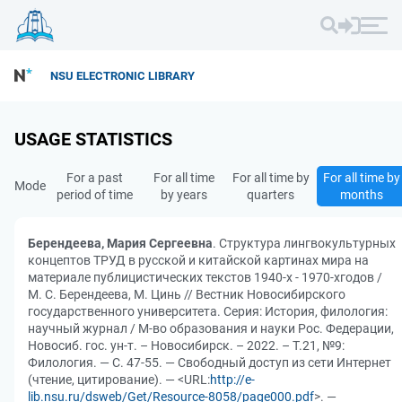
NSU ELECTRONIC LIBRARY
USAGE STATISTICS
For a past
For all time
For all time by
For all time by
Mode
period of time
by years
quarters
months
Берендеева, Мария Сергеевна
. Структура лингвокультурных
концептов ТРУД в русской и китайской картинах мира на
материале публицистических текстов 1940-х - 1970-хгодов /
М. С. Берендеева, М. Цинь // Вестник Новосибирского
государственного университета. Серия: История, филология:
научный журнал / М-во образования и науки Рос. Федерации,
Новосиб. гос. ун-т. – Новосибирск. – 2022. – Т.21, №9:
Филология. — С. 47-55. — Свободный доступ из сети Интернет
(чтение, цитирование). — <URL:
http://e-
lib.nsu.ru/dsweb/Get/Resource-8058/page000.pdf
>. —