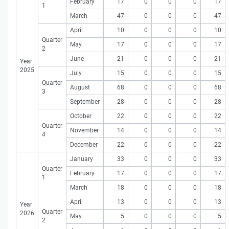
February
17
0
0
0
17
1
March
47
0
0
0
47
April
10
0
0
0
10
Quarter
May
17
0
0
0
17
2
June
21
0
0
0
21
Year
2025
July
15
0
0
0
15
Quarter
August
68
0
0
0
68
3
September
28
0
0
0
28
October
22
0
0
0
22
Quarter
November
14
0
0
0
14
4
December
22
0
0
0
22
January
33
0
0
0
33
Quarter
February
17
0
0
0
17
1
March
18
0
0
0
18
April
13
0
0
0
13
Year
Quarter
2026
May
5
0
0
0
5
2