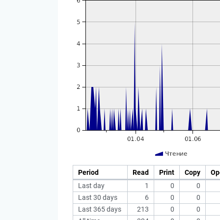
Period
Read
Print
Copy
Op
Last day
1
0
0
Last 30 days
6
0
0
Last 365 days
213
0
0