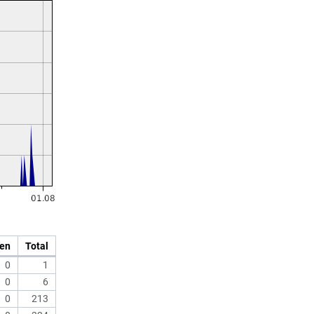
en
Total
0
1
0
6
0
213