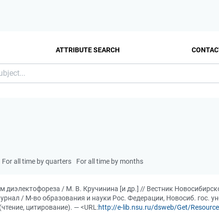
ATTRIBUTE SEARCH
CONTAC
For all time by quarters
For all time by months
 диэлектофореза / М. В. Кручинина [и др.] // Вестник Новосибирск
ал / М-во образования и науки Рос. Федерации, Новосиб. гос. ун-т. 
(чтение, цитирование). — <URL:
http://e-lib.nsu.ru/dsweb/Get/Resour