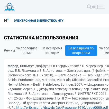
ЭЛЕКТРОННАЯ БИБЛИОТЕКА НГУ
СТАТИСТИКА ИСПОЛЬЗОВАНИЯ
За последнее
За все время
За все время по
За вс
Режим
время
по годам
кварталам
ме
Мерер, Хельмут
. Диффузия в твердых телах / Х. Мерер; пер. с 
ред. Е.Б. Якимова и В.В. Аристова. — Электрон. дан. (1 файл). 
(Новосибирск: НБ НГУ, 2018). — Загл. с экрана. — Пер. изд.: Diffu
Solids. Fundamentals, Methods, Materials, Diffusion-Controlled Pro
Helmut Mehrer. - Berlin; Heidelberg: Springer, 2007. — Цифровая к
издания: Мерер Х. Диффузия в твердых телах / пер. с англ. под 
Якимова и В.В. Аристова. – Долгопрудный: ИНТЕЛЛЕКТ, 2011. –
ил.; 25 см. - Фондодержатель: НБ НГУ. — Текстовые электрон. 
Свободный доступ из сети Интернет (чтение, цитирование). —
<URL:
http://e-lib.nsu.ru/dsweb/Get/Resource-8910/page0000.pdf