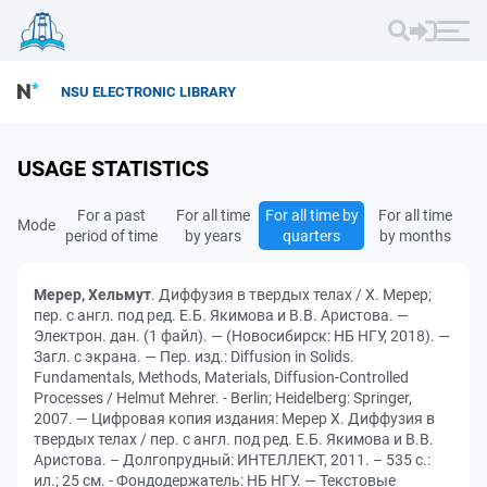
NSU ELECTRONIC LIBRARY
USAGE STATISTICS
For a past
For all time
For all time by
For all time
Mode
period of time
by years
quarters
by months
Мерер, Хельмут
. Диффузия в твердых телах / Х. Мерер;
пер. с англ. под ред. Е.Б. Якимова и В.В. Аристова. —
Электрон. дан. (1 файл). — (Новосибирск: НБ НГУ, 2018). —
Загл. с экрана. — Пер. изд.: Diffusion in Solids.
Fundamentals, Methods, Materials, Diffusion-Controlled
Processes / Helmut Mehrer. - Berlin; Heidelberg: Springer,
2007. — Цифровая копия издания: Мерер Х. Диффузия в
твердых телах / пер. с англ. под ред. Е.Б. Якимова и В.В.
Аристова. – Долгопрудный: ИНТЕЛЛЕКТ, 2011. – 535 с.:
ил.; 25 см. - Фондодержатель: НБ НГУ. — Текстовые