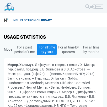
NSU ELECTRONIC LIBRARY
USAGE STATISTICS
For a past
For all time
For all time by
For all time
Mode
period of time
by years
quarters
by months
Мерер, Хельмут
. Диффузия в твердых телах / Х. Мерер;
пер. с англ. под ред. Е.Б. Якимова и В.В. Аристова. —
Электрон. дан. (1 файл). — (Новосибирск: НБ НГУ, 2018). —
Загл. с экрана. — Пер. изд.: Diffusion in Solids.
Fundamentals, Methods, Materials, Diffusion-Controlled
Processes / Helmut Mehrer. - Berlin; Heidelberg: Springer,
2007. — Цифровая копия издания: Мерер Х. Диффузия в
твердых телах / пер. с англ. под ред. Е.Б. Якимова и В.В.
Аристова. – Долгопрудный: ИНТЕЛЛЕКТ, 2011. – 535 с.:
ил.; 25 см. - Фондодержатель: НБ НГУ. — Текстовые