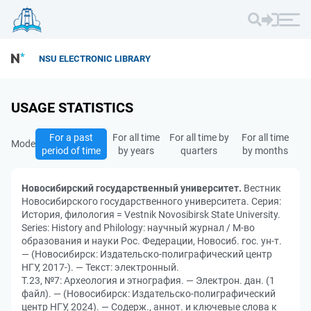
NSU ELECTRONIC LIBRARY
USAGE STATISTICS
For a past
For all time
For all time by
For all time
Mode
period of time
by years
quarters
by months
Новосибирский государственный университет.
Вестник
Новосибирского государственного университета. Серия:
История, филология = Vestnik Novosibirsk State University.
Series: History and Philology: научный журнал / М-во
образования и науки Рос. Федерации, Новосиб. гос. ун-т.
— (Новосибирск: Издательско-полиграфический центр
НГУ, 2017-). — Текст: электронный.
Т.23, №7: Археология и этнография. — Электрон. дан. (1
файл). — (Новосибирск: Издательско-полиграфический
центр НГУ, 2024). — Содерж., аннот. и ключевые слова к