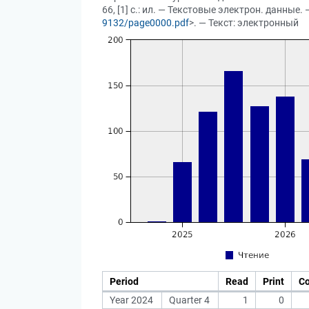
66, [1] с.: ил. — Текстовые электрон. данные
9132/page0000.pdf
>. — Текст: электронный
Period
Read
Print
C
Year 2024
Quarter 4
1
0