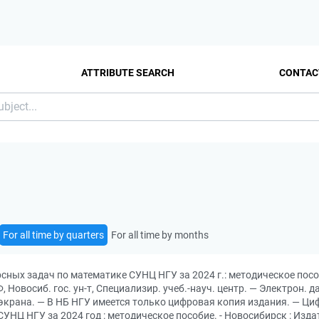
ATTRIBUTE SEARCH
CONTAC
For all time by quarters
For all time by months
сных задач по математике СУНЦ НГУ за 2024 г.: методическое пособи
Новосиб. гос. ун-т, Специализир. учеб.-науч. центр. — Электрон. д
с экрана. — В НБ НГУ имеется только цифровая копия издания. — Ци
НЦ НГУ за 2024 год : методическое пособие. - Новосибирск : Изда