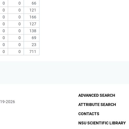
0
0
66
0
0
121
0
0
166
0
0
127
0
0
138
0
0
69
0
0
23
0
0
711
ADVANCED SEARCH
019-2026
ATTRIBUTE SEARCH
CONTACTS
NSU SCIENTIFIC LIBRARY