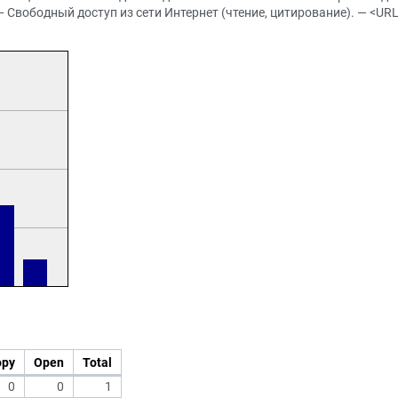
. — Свободный доступ из сети Интернет (чтение, цитирование). — <URL
opy
Open
Total
0
0
1