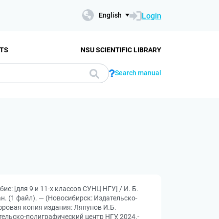
Login
English
TS
NSU SCIENTIFIC LIBRARY
Search manual
е: [для 9 и 11-х классов СУНЦ НГУ] / И. Б.
ан. (1 файл). — (Новосибирск: Издательско-
фровая копия издания: Ляпунов И.Б.
тельско-полиграфический центр НГУ, 2024.-