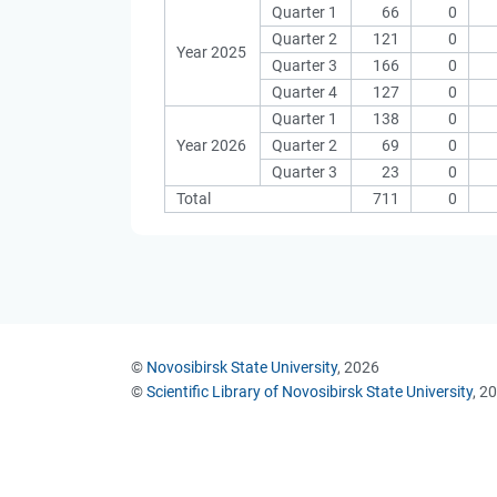
Quarter 1
66
0
Quarter 2
121
0
Year 2025
Quarter 3
166
0
Quarter 4
127
0
Quarter 1
138
0
Year 2026
Quarter 2
69
0
Quarter 3
23
0
Total
711
0
©
Novosibirsk State University
, 2026
©
Scientific Library of Novosibirsk State University
, 2