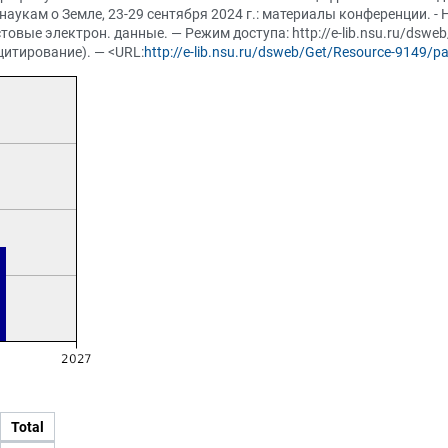
аукам о Земле, 23-29 сентября 2024 г.: материалы конференции. -
Текстовые электрон. данные. — Режим доступа: http://e-lib.nsu.ru/dsw
цитирование). — <URL:
http://e-lib.nsu.ru/dsweb/Get/Resource-9149/p
Total