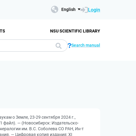
Login
English
TS
NSU SCIENTIFIC LIBRARY
Search manual
кам о Земле, 23-29 сентября 2024 г.,
(1 файл). — (Новосибирск: Издательско-
минералогии им. В.С. Соболева СО РАН, Ин-т
ания. — Цифровая копия издания: XI