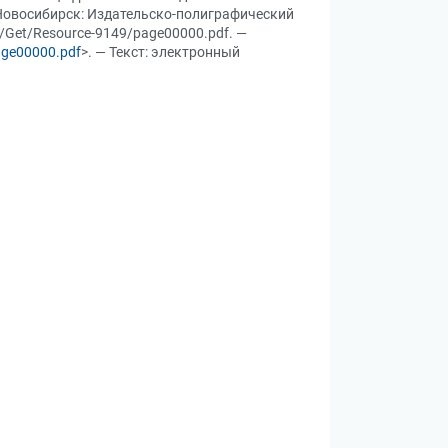
 Новосибирск: Издательско-полиграфический
eb/Get/Resource-9149/page00000.pdf. —
age00000.pdf
>. — Текст: электронный