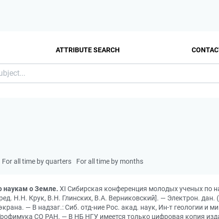
ATTRIBUTE SEARCH
CONTAC
For all time by quarters
For all time by months
 наукам о Земле.
XI Сибирская конференция молодых ученых по нау
д. Н.Н. Крук, В.Н. Глинских, В.А. Верниковский]. — Электрон. дан. 
экрана. — В надзаг.: Сиб. отд-ние Рос. акад. наук, Ин-т геологии и 
 Трофимука СО РАН. — В НБ НГУ имеется только цифровая копия изд