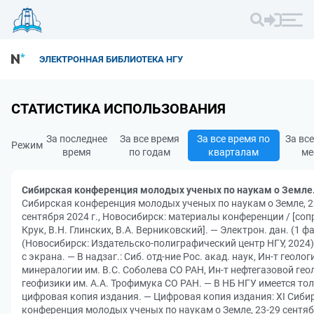
ЭЛЕКТРОННАЯ БИБЛИОТЕКА НГУ
СТАТИСТИКА ИСПОЛЬЗОВАНИЯ
За последнее
За все время
За все время по
За вс
Режим
время
по годам
кварталам
ме
Сибирская конференция молодых ученых по наукам о Земле
Сибирская конференция молодых ученых по наукам о Земле, 2
сентября 2024 г., Новосибирск: материалы конференции / [сопр
Крук, В.Н. Глинских, В.А. Верниковский]. — Электрон. дан. (1 ф
(Новосибирск: Издательско-полиграфический центр НГУ, 2024).
с экрана. — В надзаг.: Сиб. отд-ние Рос. акад. наук, Ин-т геолог
минералогии им. В.С. Соболева СО РАН, Ин-т нефтегазовой гео
геофизики им. А.А. Трофимука СО РАН. — В НБ НГУ имеется то
цифровая копия издания. — Цифровая копия издания: XI Сиби
конференция молодых ученых по наукам о Земле, 23-29 сентя