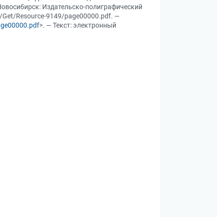
 Новосибирск: Издательско-полиграфический
eb/Get/Resource-9149/page00000.pdf. —
age00000.pdf
>. — Текст: электронный