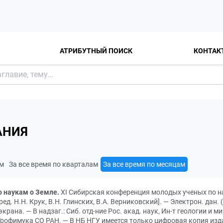
АТРИБУТНЫЙ ПОИСК
КОНТАК
АНИЯ
ам
За все время по кварталам
За все время по месяцам
 наукам о Земле.
XI Сибирская конференция молодых ученых по нау
д. Н.Н. Крук, В.Н. Глинских, В.А. Верниковский]. — Электрон. дан. 
экрана. — В надзаг.: Сиб. отд-ние Рос. акад. наук, Ин-т геологии и 
 Трофимука СО РАН. — В НБ НГУ имеется только цифровая копия изд