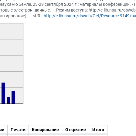
аукам о Земле, 23-29 сентября 2024 г.: материалы конференции. -
Текстовые электрон. данные. — Режим доступа: http://e-lib.nsu.ru/dsw
цитирование). — <URL:
http://e-lib.nsu.ru/dsweb/Get/Resource-9149/p
ие
Печать
Копирование
Открытие
Итого