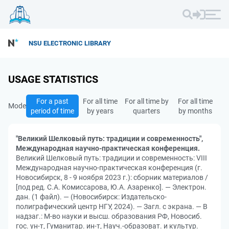
NSU ELECTRONIC LIBRARY
USAGE STATISTICS
For a past
For all time
For all time by
For all time
Mode
period of time
by years
quarters
by months
"Великий Шелковый путь: традиции и современность",
Международная научно-практическая конференция.
Великий Шелковый путь: традиции и современность: VIII
Международная научно-практическая конференция (г.
Новосибирск, 8 - 9 ноября 2023 г.): сборник материалов /
[под ред. С.А. Комиссарова, Ю.А. Азаренко]. — Электрон.
дан. (1 файл). — (Новосибирск: Издательско-
полиграфический центр НГУ, 2024). — Загл. с экрана. — В
надзаг.: М-во науки и высш. образования РФ, Новосиб.
гос. ун-т, Гуманитар. ин-т, Науч.-образоват. и культур.