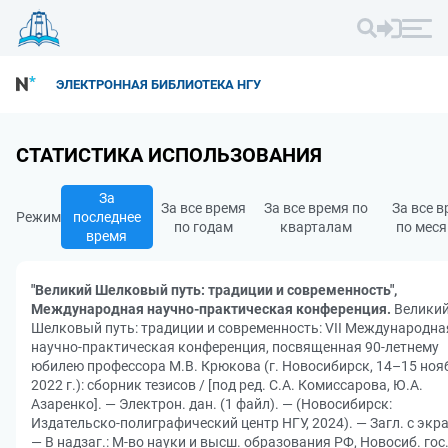
ЭЛЕКТРОННАЯ БИБЛИОТЕКА НГУ
СТАТИСТИКА ИСПОЛЬЗОВАНИЯ
За
За все время
За все время по
За все 
Режим
последнее
по годам
кварталам
по мес
время
"Великий Шелковый путь: традиции и современность",
Международная научно-практическая конференция.
Велики
Шелковый путь: традиции и современность: VII Международна
научно-практическая конференция, посвященная 90-летнему
юбилею профессора М.В. Крюкова (г. Новосибирск, 14–15 ноя
2022 г.): сборник тезисов / [под ред. С.А. Комиссарова, Ю.А.
Азаренко]. — Электрон. дан. (1 файл). — (Новосибирск:
Издательско-полиграфический центр НГУ, 2024). — Загл. с экр
— В надзаг.: М-во науки и высш. образования РФ, Новосиб. гос.