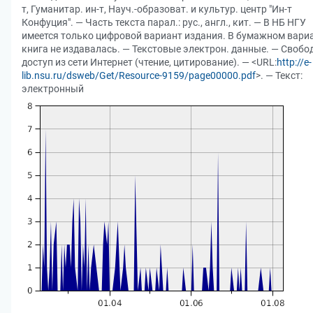
т, Гуманитар. ин-т, Науч.-образоват. и культур. центр "Ин-т
Конфуция". — Часть текста парал.: рус., англ., кит. — В НБ НГУ
имеется только цифровой вариант издания. В бумажном вари
книга не издавалась. — Текстовые электрон. данные. — Своб
доступ из сети Интернет (чтение, цитирование). — <URL:
http://e-
lib.nsu.ru/dsweb/Get/Resource-9159/page00000.pdf
>. — Текст:
электронный