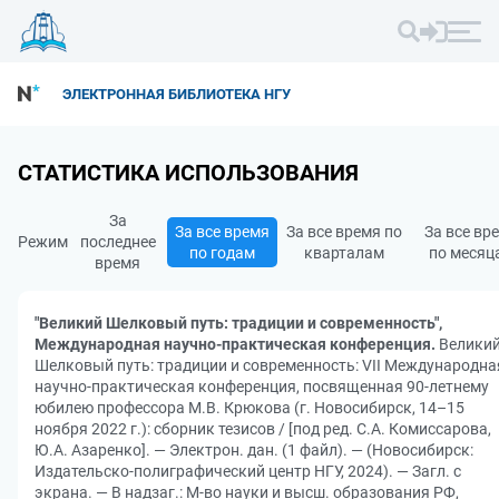
ЭЛЕКТРОННАЯ БИБЛИОТЕКА НГУ
СТАТИСТИКА ИСПОЛЬЗОВАНИЯ
За
За все время
За все время по
За все вр
Режим
последнее
по годам
кварталам
по месяц
время
"Великий Шелковый путь: традиции и современность",
Международная научно-практическая конференция.
Велики
Шелковый путь: традиции и современность: VII Международна
научно-практическая конференция, посвященная 90-летнему
юбилею профессора М.В. Крюкова (г. Новосибирск, 14–15
ноября 2022 г.): сборник тезисов / [под ред. С.А. Комиссарова,
Ю.А. Азаренко]. — Электрон. дан. (1 файл). — (Новосибирск:
Издательско-полиграфический центр НГУ, 2024). — Загл. с
экрана. — В надзаг.: М-во науки и высш. образования РФ,