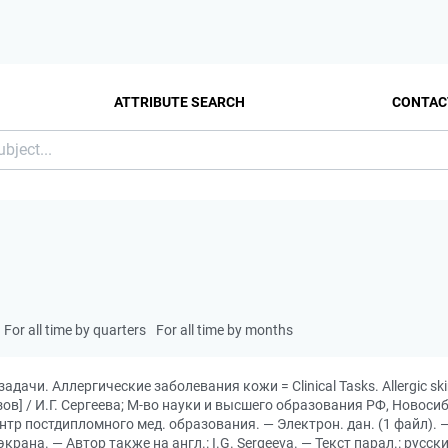
ATTRIBUTE SEARCH
CONTAC
For all time by quarters
For all time by months
задачи. Аллергические заболевания кожи = Clinical Tasks. Allergic sk
в] / И.Г. Сергеева; М-во науки и высшего образования РФ, Новосиб. 
нтр постдипломного мед. образования. — Электрон. дан. (1 файл). 
экрана. — Автор также на англ.: I.G. Sergeeva. — Текст парал.: рус