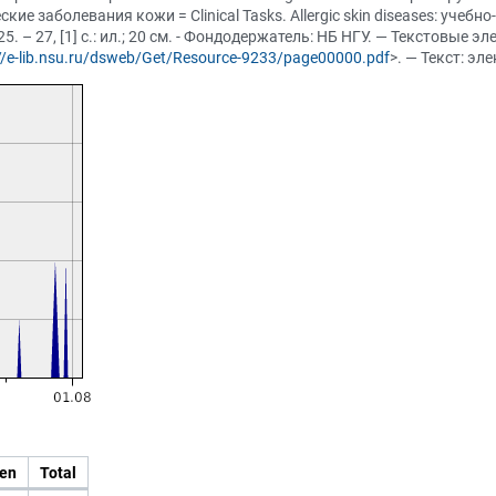
кие заболевания кожи = Clinical Tasks. Allergic skin diseases: учеб
 – 27, [1] с.: ил.; 20 см. - Фондодержатель: НБ НГУ. — Текстовые э
://e-lib.nsu.ru/dsweb/Get/Resource-9233/page00000.pdf
>. — Текст: э
en
Total