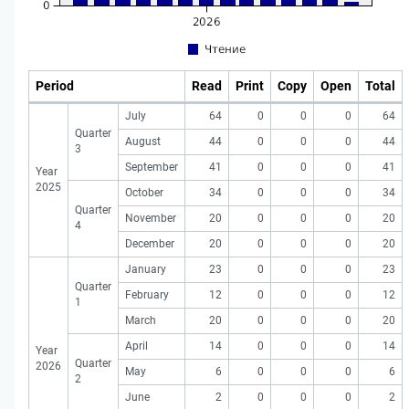
Period
Read
Print
Copy
Open
Total
July
64
0
0
0
64
Quarter
August
44
0
0
0
44
3
September
41
0
0
0
41
Year
2025
October
34
0
0
0
34
Quarter
November
20
0
0
0
20
4
December
20
0
0
0
20
January
23
0
0
0
23
Quarter
February
12
0
0
0
12
1
March
20
0
0
0
20
April
14
0
0
0
14
Year
Quarter
2026
May
6
0
0
0
6
2
June
2
0
0
0
2