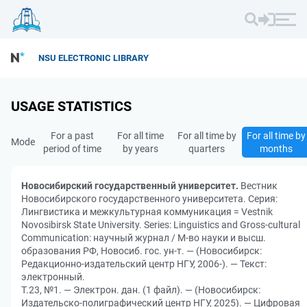
NSU ELECTRONIC LIBRARY
USAGE STATISTICS
For a past
For all time
For all time by
For all time by
Mode
period of time
by years
quarters
months
Новосибирский государственный университет.
Вестник
Новосибирского государственного университета. Серия:
Лингвистика и межкультурная коммуникация = Vestnik
Novosibirsk State University. Series: Linguistics and Gross-cultural
Communication: научный журнал / М-во науки и высш.
образования РФ, Новосиб. гос. ун-т. — (Новосибирск:
Редакционно-издательский центр НГУ, 2006-). — Текст:
электронный.
Т.23, №1. — Электрон. дан. (1 файл). — (Новосибирск:
Издательско-полиграфический центр НГУ, 2025). — Цифровая