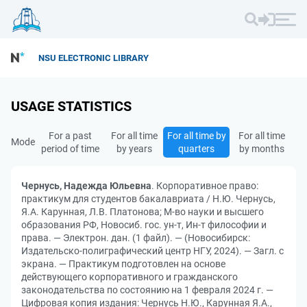
NSU ELECTRONIC LIBRARY
USAGE STATISTICS
For a past
For all time
For all time by
For all time
Mode
period of time
by years
quarters
by months
Чернусь, Надежда Юльевна
. Корпоративное право:
практикум для студентов бакалавриата / Н.Ю. Чернусь,
Я.А. Карунная, Л.В. Платонова; М-во науки и высшего
образования РФ, Новосиб. гос. ун-т, Ин-т философии и
права. — Электрон. дан. (1 файл). — (Новосибирск:
Издательско-полиграфический центр НГУ, 2024). — Загл. с
экрана. — Практикум подготовлен на основе
действующего корпоративного и гражданского
законодательства по состоянию на 1 февраля 2024 г. —
Цифровая копия издания: Чернусь Н.Ю., Карунная Я.А.,