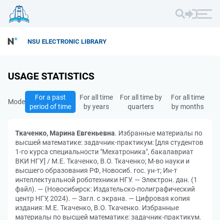
NSU ELECTRONIC LIBRARY
USAGE STATISTICS
For a past
For all time
For all time by
For all time
Mode
period of time
by years
quarters
by months
Ткаченко, Марина Евгеньевна
. Избранные материалы по
высшей математике: задачник-практикум: [для студентов
1-го курса специальности "Мехатроника", бакалавриат
ВКИ НГУ] / М.Е. Ткаченко, В.О. Ткаченко; М-во науки и
высшего образования РФ, Новосиб. гос. ун-т; Ин-т
интеллектуальной роботехники НГУ. — Электрон. дан. (1
файл). — (Новосибирск: Издательско-полиграфический
центр НГУ, 2024). — Загл. с экрана. — Цифровая копия
издания: М.Е. Ткаченко, В.О. Ткаченко. Избранные
материалы по высшей математике: задачник-практикум.