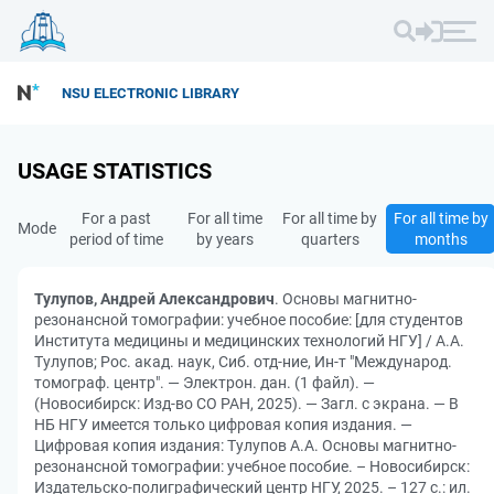
NSU ELECTRONIC LIBRARY
USAGE STATISTICS
For a past
For all time
For all time by
For all time by
Mode
period of time
by years
quarters
months
Тулупов, Андрей Александрович
. Основы магнитно-
резонансной томографии: учебное пособие: [для студентов
Института медицины и медицинских технологий НГУ] / А.А.
Тулупов; Рос. акад. наук, Сиб. отд-ние, Ин-т "Международ.
томограф. центр". — Электрон. дан. (1 файл). —
(Новосибирск: Изд-во СО РАН, 2025). — Загл. с экрана. — В
НБ НГУ имеется только цифровая копия издания. —
Цифровая копия издания: Тулупов А.А. Основы магнитно-
резонансной томографии: учебное пособие. – Новосибирск:
Издательско-полиграфический центр НГУ, 2025. – 127 с.: ил.