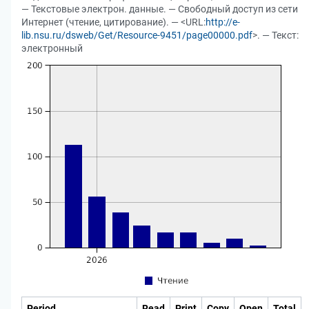
— Текстовые электрон. данные. — Свободный доступ из сети
Интернет (чтение, цитирование). — <URL:
http://e-
lib.nsu.ru/dsweb/Get/Resource-9451/page00000.pdf
>. — Текст:
электронный
Period
Read
Print
Copy
Open
Total