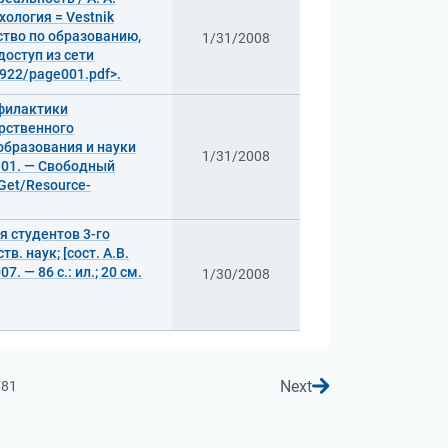
ология = Vestnik
тство по образованию,
1/31/2008
 доступ из сети
2922/page001.pdf>.
филактики
арственного
образования и науки
1/31/2008
7-101. — Свободный
/Get/Resource-
 студентов 3-го
в. наук; [сост. А.В.
 — 86 с.: ил.; 20 см.
1/30/2008
Next
781