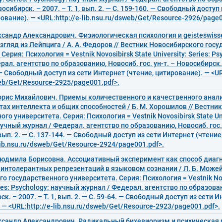
овосибирск. – 2007. – Т. 1, вып. 2. — С. 159-160. — Свободный досту
рование). — <URL:http://e-lib.nsu.ru/dsweb/Get/Resource-2926/page0
сандр Александрович. Физиологическая психология и geisteswisse
 взгляд из Лейпцига / А. А. Федоров // Вестник Новосибирского гос
Серия: Психология = Vestnik Novosibirsk State University: Series: P
ал. агентство по образованию, Новосиб. гос. ун-т. – Новосибирск. – 
 — Свободный доступ из сети Интернет (чтение, цитирование). — <URL
web/Get/Resource-2925/page001.pdf>.
орис Михайлович. Приемы количественного и качественного анал
тах интеллекта и общих способностей / Б. М. Хорошилов // Вестни
го университета. Серия: Психология = Vestnik Novosibirsk State Univ
аучный журнал / Федерал. агентство по образованию, Новосиб. гос.
, вып. 2. — С. 137-144. — Свободный доступ из сети Интернет (чтени
-lib.nsu.ru/dsweb/Get/Resource-2924/page001.pdf>.
юдмила Борисовна. Ассоциативный эксперимент как способ диаг
интолерантных репрезентаций в языковом сознании / Л. Б. Можей
о государственного университета. Серия: Психология = Vestnik Nov
ries: Psychology: научный журнал / Федерал. агентство по образован
ск. – 2007. – Т. 1, вып. 2. — С. 59-64. — Свободный доступ из сети 
 — <URL:http://e-lib.nsu.ru/dsweb/Get/Resource-2923/page001.pdf>.
сандр Александрович. Радикальный бихевиоризм и психическая ре