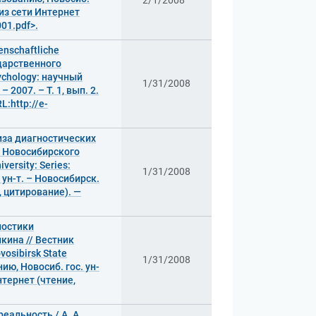
2/1/2008
п из сети Интернет
01.pdf>.
nschaftliche
ударственного
sychology: научный
1/31/2008
2007. – Т. 1, вып. 2.
:http://e-
иза диагностических
к Новосибирского
ersity: Series:
1/31/2008
 ун-т. – Новосибирск.
е, цитирование). —
ностики
кина // Вестник
osibirsk State
1/31/2008
ию, Новосиб. гос. ун-
Интернет (чтение,
альность / А. А.