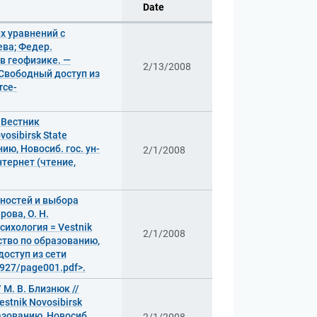
Date
х уравнений с
ева; Федер.
 в геофизике. —
2/13/2008
— Свободный доступ из
rce-
 Вестник
osibirsk State
ию, Новосиб. гос. ун-
2/1/2008
Интернет (чтение,
ностей и выбора
ова, О. Н.
сихология = Vestnik
2/1/2008
тство по образованию,
 доступ из сети
2927/page001.pdf>.
М. В. Близнюк //
stnik Novosibirsk
разованию, Новосиб.