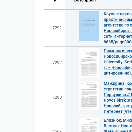
№
Description
Крупчатников
практическими
агентство по о
7291
Новосибирск: 
сети Интернет 
8665/page0000
Психологическ
Новосибирског
University: Se
7292
т. – Новосибир
цитирование).
Мажирина, Кс
стратегии пов
Первушина // 
7293
Novosibirsk St
Новосиб. гос. 
Интернет (чте
Близнюк, Миха
Вестник Новос
State Universi