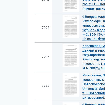
7294
гос. ун-т. – Н
(чтение, цити
Фёдоров, Алек
Psychologie :
университета. 
7295
журнал / Федер
— С. 156-159.
lib.nsu.ru/ds
Хорошилов, Б
данных в текс
государственно
7296
Psychology: н
– 2007. – Т. 1
<URL:http://e
Можейкина, Л
толерантных/ 
Новосибирског
7297
University: Se
т. – Новосибир
цитирование).
Фёдоров, Алек