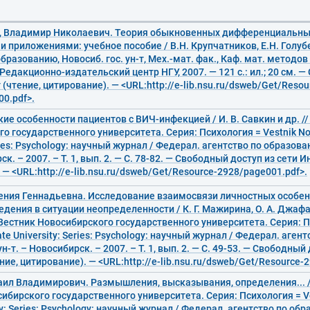
, Владимир Николаевич. Теория обыкновенных дифференциальны
 приложениями: учебное пособие / В.Н. Крупчатников, Е.Н. Голуб
бразованию, Новосиб. гос. ун-т, Мех.-мат. фак., Каф. мат. методов
Редакционно-издательский центр НГУ, 2007. — 121 с.: ил.; 20 см. 
(чтение, цитирование). — <URL:http://e-lib.nsu.ru/dsweb/Get/Resou
0.pdf>.
ие особенности пациентов с ВИЧ-инфекцией / И. В. Савкин и др. //
о государственного университета. Серия: Психология = Vestnik Nov
ries: Psychology: научный журнал / Федерал. агентство по образован
ск. – 2007. – Т. 1, вып. 2. — С. 78-82. — Свободный доступ из сети 
 — <URL:http://e-lib.nsu.ru/dsweb/Get/Resource-2928/page001.pdf>.
ения Геннадьевна. Исследование взаимосвязи личностных особен
едения в ситуации неопределенности / К. Г. Мажирина, О. А. Джафар
Вестник Новосибирского государственного университета. Серия: П
ate University: Series: Psychology: научный журнал / Федерал. аген
ун-т. – Новосибирск. – 2007. – Т. 1, вып. 2. — С. 49-53. — Свободный
ние, цитирование). — <URL:http://e-lib.nsu.ru/dsweb/Get/Resource-
ил Владимирович. Размышления, высказывания, определения... / 
ибирского государственного университета. Серия: Психология = Ve
ty: Series: Psychology: научный журнал / Федерал. агентство по об