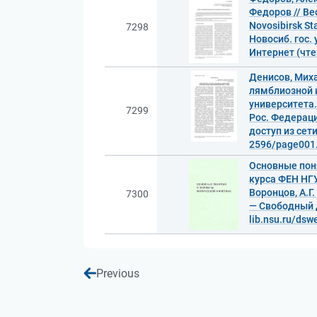
Федоров // Ве
Novosibirsk St
7298
Новосиб. гос. 
Интернет (чте
Денисов, Мих
лямблиозной и
университета.
7299
Рос. Федерации
доступ из сети
2596/page001.
Основные поня
курса ФЕН НГУ]
Воронцов, А.Г.
7300
— Свободный д
lib.nsu.ru/ds
Previous