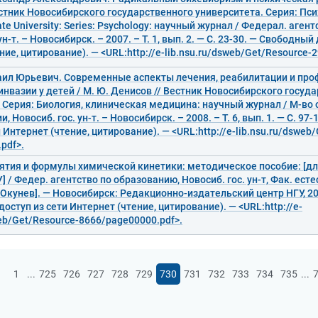
стник Новосибирского государственного университета. Серия: Псих
ate University: Series: Psychology: научный журнал / Федерал. аген
ун-т. – Новосибирск. – 2007. – Т. 1, вып. 2. — С. 23-30. — Свободный
ние, цитирование). — <URL:http://e-lib.nsu.ru/dsweb/Get/Resource-
аил Юрьевич. Современные аспекты лечения, реабилитации и про
нвазии у детей / М. Ю. Денисов // Вестник Новосибирского госуд
 Серия: Биология, клиническая медицина: научный журнал / М-во 
, Новосиб. гос. ун-т. – Новосибирск. – 2008. – Т. 6, вып. 1. — С. 9
 Интернет (чтение, цитирование). — <URL:http://e-lib.nsu.ru/dsweb
pdf>.
тия и формулы химической кинетики: методическое пособие: [для
 / Федер. агентство по образованию, Новосиб. гос. ун-т, Фак. естест
 Окунев]. — Новосибирск: Редакционно-издательский центр НГУ, 2007.
оступ из сети Интернет (чтение, цитирование). — <URL:http://e-
web/Get/Resource-8666/page00000.pdf>.
...
...
1
725
726
727
728
729
730
731
732
733
734
735