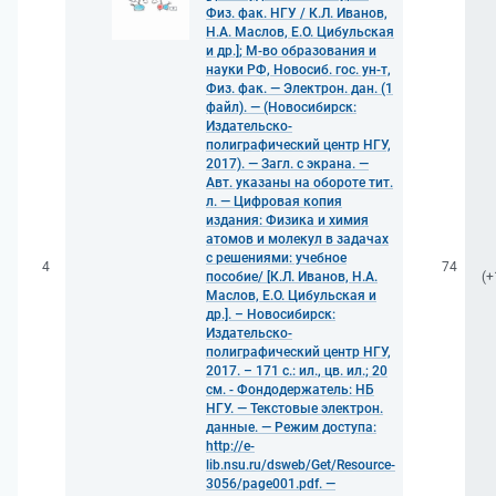
Физ. фак. НГУ / К.Л. Иванов,
Н.А. Маслов, Е.О. Цибульская
и др.]; М-во образования и
науки РФ, Новосиб. гос. ун-т,
Физ. фак. — Электрон. дан. (1
файл). — (Новосибирск:
Издательско-
полиграфический центр НГУ,
2017). — Загл. с экрана. —
Авт. указаны на обороте тит.
л. — Цифровая копия
издания: Физика и химия
атомов и молекул в задачах
с решениями: учебное
4
74
пособие/ [К.Л. Иванов, Н.А.
(+
Маслов, Е.О. Цибульская и
др.]. – Новосибирск:
Издательско-
полиграфический центр НГУ,
2017. – 171 с.: ил., цв. ил.; 20
см. - Фондодержатель: НБ
НГУ. — Текстовые электрон.
данные. — Режим доступа:
http://e-
lib.nsu.ru/dsweb/Get/Resource-
3056/page001.pdf. —