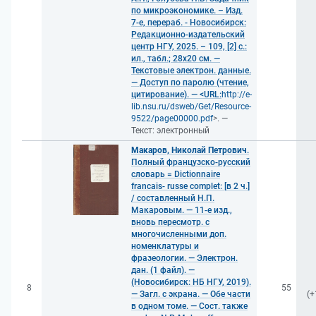
по микроэкономике. – Изд.
7-е, перераб. - Новосибирск:
Редакционно-издательский
центр НГУ, 2025. – 109, [2] с.:
ил., табл.; 28x20 см. —
Текстовые электрон. данные.
— Доступ по паролю (чтение,
цитирование). — <URL:
http://e-
lib.nsu.ru/dsweb/Get/Resource-
9522/page00000.pdf
>. —
Текст: электронный
Макаров, Николай Петрович
.
Полный французско-русский
словарь = Dictionnaire
francais- russe complet: [в 2 ч.]
/ составленный Н.П.
Макаровым. — 11-е изд.,
вновь пересмотр. с
многочисленными доп.
номенклатуры и
фразеологии. — Электрон.
дан. (1 файл). —
(Новосибирск: НБ НГУ, 2019).
8
55
— Загл. с экрана. — Обе части
(+
в одном томе. — Сост. также