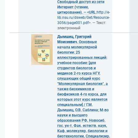
Свободный доступ из сети
Интернет (чтение,
цитирование). — <URL:
http://e-
lib.nsu.ru/dsweb/Get/Resource-
3056/page001.pdf
>. — Текст:
электронный
Дымшиц, Григорий
Моисеевич
. Основные
начала молекулярной
биологии: 25
иллюстрированных лекций:
учебное пособие: [для
студентов биологов и
медиков 2-го курса НГУ,
слушающих общий курс
"Молекулярная биология", а
также биохимиков и
биофизиков 4-го курса, для
которых этот курс является
специальным] / Г.М.
Дымшиц, О.В. Саблина; М-во
науки и высшего
образования РФ, Новосиб.
гос. ун-т, Фак. естеств. наук,
Каф. молекуляр. биологии и
биотехнологии, Специализир.