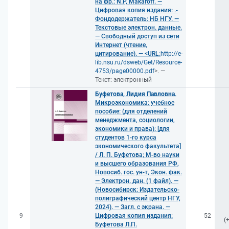
на фр.: N.P, Makaroff. —
Цифровая копия издания: .-
Фондодержатель: НБ НГУ. —
Текстовые электрон. данные.
— Свободный доступ из сети
Интернет (чтение,
цитирование). — <URL:
http://e-
lib.nsu.ru/dsweb/Get/Resource-
4753/page00000.pdf
>. —
Текст: электронный
Буфетова, Лидия Павловна
.
Микроэкономика: учебное
пособие: (для отделений
менеджмента, социологии,
экономики и права): [для
студентов 1-го курса
экономического факультета]
/ Л. П. Буфетова; М-во науки
и высшего образования РФ,
Новосиб. гос. ун-т, Экон. фак.
— Электрон. дан. (1 файл). —
(Новосибирск: Издательско-
полиграфический центр НГУ,
2024). — Загл. с экрана. —
9
Цифровая копия издания:
52
(
Буфетова Л.П.