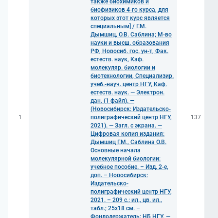
также биохимиков и
биофизиков 4-го курса, для
которых этот курс является
специальным] / Г.М.
Дымшиц, О.В. Саблина; М-во
науки и высш. образования
РФ, Новосиб. гос. ун-т, Фак.
естеств. наук, Каф.
молекуляр. биологии и
биотехнологии, Специализир.
учеб.-науч. центр НГУ, Каф.
естеств. наук. — Электрон.
дан. (1 файл). —
(Новосибирск: Издательско-
1
полиграфический центр НГУ,
137
2021). — Загл. с экрана. —
Цифровая копия издания:
Дымшиц Г.М., Саблина О.В.
Основные начала
молекулярной биологии:
учебное пособие. – Изд. 2-е,
доп. – Новосибирск:
Издательско-
полиграфический центр НГУ,
2021. – 209 с.: ил., цв. ил.,
табл.; 25x18 см. –
Фондодержатель: НБ НГУ. —