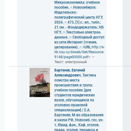
Микроэкономика: учебное
пособие. – Новосибирск:
Издательско-
полиграфический центр НГУ,
2024. – 473, [1] с.: ил., табл.;
21 см. - Фондодержатель: НБ
НГУ. — Текстовые электрон.
данные. — Свободный доступ
из сети Интернет (чтение,
цитирование). — <URL:
http://e-
lib.nsu.ru/dsweb/Get/Resource-
9148/page00000.pdf
>. —
Текст: электронный
Бартенев, Евгений
Александрович
. Тактика
осмотра места
происшествия и трупа:
учебное пособие: [для
студентов юридических
вузов, обучающихся по
уголовно-правовой
специализации] / Е.А.
Бартенев; М-во образования
и науки РФ, Новосиб. гос. ун-
т, Юрид. фак., Каф. уголов.
права, уголов. процесса и