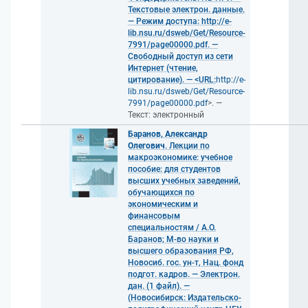
Текстовые электрон. данные.
— Режим доступа: http://e-
lib.nsu.ru/dsweb/Get/Resource-
7991/page00000.pdf. —
Свободный доступ из сети
Интернет (чтение,
цитирование). — <URL:
http://e-
lib.nsu.ru/dsweb/Get/Resource-
7991/page00000.pdf
>. —
Текст: электронный
Баранов, Александр
Олегович
. Лекции по
макроэкономике: учебное
пособие: для студентов
высших учебных заведений,
обучающихся по
экономическим и
финансовым
специальностям / А.О.
Баранов; М-во науки и
высшего образования РФ,
Новосиб. гос. ун-т, Нац. фонд
подгот. кадров. — Электрон.
дан. (1 файл). —
(Новосибирск: Издательско-