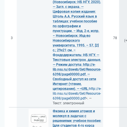
(Новосибирск: НБ НГУ, 2020).
— Загл. с экрана. —
Цифровая копия издания:
Штоль А.А. Русский язык в
таблицах: учебное пособие
по орфографии и
пунктуации. – Изд. 2-е, испр.
– Новосибирск: Изд-во
3
78
Новосибирского
(
университета, 1995. – 57, [2]
с.; 29x21 см. –
Фондодержатель: НБ НГУ. —
Текстовые электрон. данные.
— Режим доступа: http://e-
lib.nsu.ru/dsweb/Get/Resource-
6398/page00000.pdf. —
Свободный доступ из сети
Интернет (чтение,
цитирование). — <URL:
http://e-
lib.nsu.ru/dsweb/Get/Resource-
6398/page00000.pdf
>. —
Текст: электронный
Физика и химия атомов и
молекул в задачах с
решениями: учебное пособие:
[для студентов 4-го курса