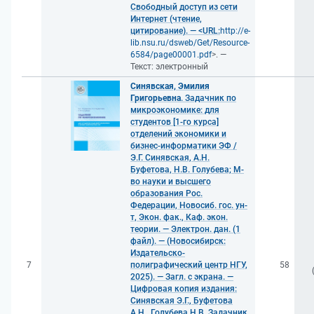
Свободный доступ из сети
Интернет (чтение,
цитирование). — <URL:
http://e-
lib.nsu.ru/dsweb/Get/Resource-
6584/page00001.pdf
>. —
Текст: электронный
Синявская, Эмилия
Григорьевна
. Задачник по
микроэкономике: для
студентов [1-го курса]
отделений экономики и
бизнес-информатики ЭФ /
Э.Г. Синявская, А.Н.
Буфетова, Н.В. Голубева; М-
во науки и высшего
образования Рос.
Федерации, Новосиб. гос. ун-
т, Экон. фак., Каф. экон.
теории. — Электрон. дан. (1
файл). — (Новосибирск:
Издательско-
7
полиграфический центр НГУ,
58
2025). — Загл. с экрана. —
Цифровая копия издания:
Синявская Э.Г., Буфетова
А.Н., Голубева Н.В. Задачник