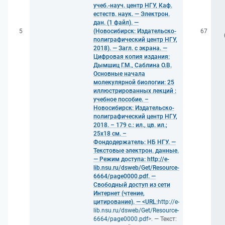
учеб.-науч. центр НГУ, Каф.
естеств. наук. — Электрон.
дан. (1 файл). —
5
(Новосибирск: Издательско-
67
полиграфический центр НГУ,
2018). — Загл. с экрана. —
Цифровая копия издания:
Дымшиц Г.М., Саблина О.В.
Основные начала
молекулярной биологии: 25
иллюстрированных лекций :
учебное пособие. –
Новосибирск: Издательско-
полиграфический центр НГУ,
2018. – 179 с.: ил., цв. ил.;
25x18 см. –
Фондодержатель: НБ НГУ. —
Текстовые электрон. данные.
— Режим доступа: http://e-
lib.nsu.ru/dsweb/Get/Resource-
6664/page0000.pdf. —
Свободный доступ из сети
Интернет (чтение,
цитирование). — <URL:
http://e-
lib.nsu.ru/dsweb/Get/Resource-
6664/page0000.pdf
>. — Текст: