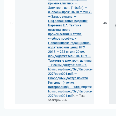
криминалистики. —
Электрон. дан. (1 файл). —
(Новосибирск: НБ НГУ, 2017).
— Загл. с экрана. —
Цифровая копия издания:
10
45
Бартенев Е.А. Тактика
осмотра места
происшествия и трупа:
учебное пособие. –
Новосибирск: Редакционно-
издательский центр НГУ,
2015. – 273 с.: ил.; 20 см. -
Фондодержатель: НБ НГУ. —
Текстовые электрон. данные.
— Режим доступа: http://e-
lib.nsu.ru/dsweb/Get/Resource-
227/page001.pdf. —
Свободный доступ из сети
Интернет (чтение,
цитирование). — <URL:
http://e-
lib.nsu.ru/dsweb/Get/Resource-
227/page001.pdf
>. — Текст:
электронный