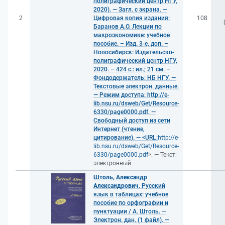
полиграфический центр НГУ,
2020). — Загл. с экрана. —
2
Цифровая копия издания:
108
Баранов А.О. Лекции по
макроэкономике: учебное
пособие. – Изд. 3-е, доп. –
Новосибирск: Издательско-
полиграфический центр НГУ,
2020. – 424 с.: ил.; 21 см. –
Фондодержатель: НБ НГУ. —
Текстовые электрон. данные.
— Режим доступа: http://e-
lib.nsu.ru/dsweb/Get/Resource-
6330/page0000.pdf. —
Свободный доступ из сети
Интернет (чтение,
цитирование). — <URL:
http://e-
lib.nsu.ru/dsweb/Get/Resource-
6330/page0000.pdf
>. — Текст:
электронный
Штоль, Александр
Александрович
. Русский
язык в таблицах: учебное
пособие по орфографии и
пунктуации / А. Штоль. —
Электрон. дан. (1 файл). —