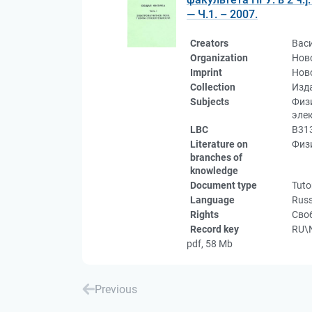
— Ч.1. – 2007.
Creators
Вас
Organization
Ново
Imprint
Ново
Collection
Изд
Subjects
Физи
эле
LBC
В31
Literature on
Физи
branches of
knowledge
Document type
Tuto
Language
Russ
Rights
Своб
Record key
RU\
pdf, 58 Mb
Previous