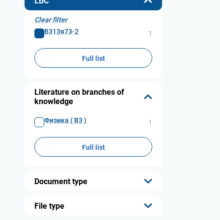
LBC
Clear filter
В313я73-2
1
Full list
Literature on branches of
knowledge
Физика ( В3 )
1
Full list
Document type
...
File type