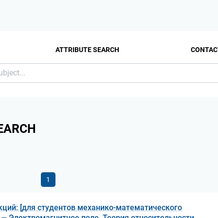
ATTRIBUTE SEARCH
CONTAC
EARCH
1
кций: [для студентов механико-математического
]. — Электромагнитное поле. Теория относительности.