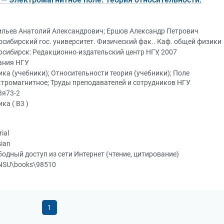
ильев Анатолий Александрович; Ершов Александр Петрович
сибирский гос. университет. Физический фак.. Каф. общей физики
сибирск: Редакционно-издательский центр НГУ, 2007
ания НГУ
ка (учебники); Относительности теория (учебники); Поле
ктромагнитное; Труды преподавателей и сотрудников НГУ
3я73-2
ка ( В3 )
rial
ian
одный доступ из сети Интернет (чтение, цитирование)
NSU\books\98510
1