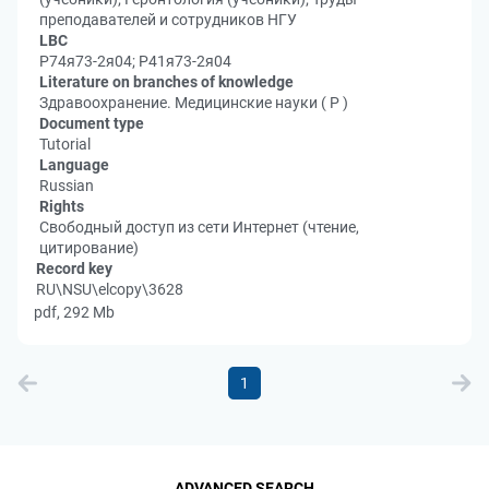
преподавателей и сотрудников НГУ
LBC
Р74я73-2я04; Р41я73-2я04
Literature on branches of knowledge
Здравоохранение. Медицинские науки ( Р )
Document type
Tutorial
Language
Russian
Rights
Свободный доступ из сети Интернет (чтение,
цитирование)
Record key
RU\NSU\elcopy\3628
pdf, 292 Mb
1
ADVANCED SEARCH