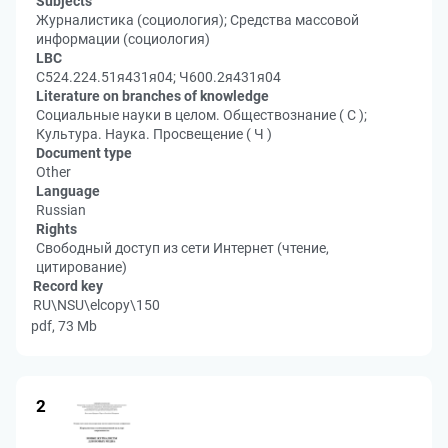
Subjects
Журналистика (социология); Средства массовой
информации (социология)
LBC
С524.224.51я431я04; Ч600.2я431я04
Literature on branches of knowledge
Социальные науки в целом. Обществознание ( С );
Культура. Наука. Просвещение ( Ч )
Document type
Other
Language
Russian
Rights
Свободный доступ из сети Интернет (чтение,
цитирование)
Record key
RU\NSU\elcopy\150
pdf, 73 Mb
2