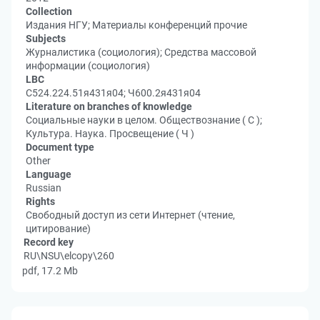
Collection
Издания НГУ; Материалы конференций прочие
Subjects
Журналистика (социология); Средства массовой
информации (социология)
LBC
С524.224.51я431я04; Ч600.2я431я04
Literature on branches of knowledge
Социальные науки в целом. Обществознание ( С );
Культура. Наука. Просвещение ( Ч )
Document type
Other
Language
Russian
Rights
Свободный доступ из сети Интернет (чтение,
цитирование)
Record key
RU\NSU\elcopy\260
pdf, 17.2 Mb