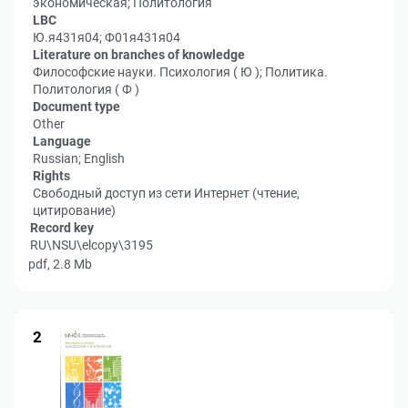
экономическая; Политология
LBC
Ю.я431я04; Ф01я431я04
Literature on branches of knowledge
Философские науки. Психология ( Ю ); Политика.
Политология ( Ф )
Document type
Other
Language
Russian; English
Rights
Свободный доступ из сети Интернет (чтение,
цитирование)
Record key
RU\NSU\elcopy\3195
pdf, 2.8 Mb
2