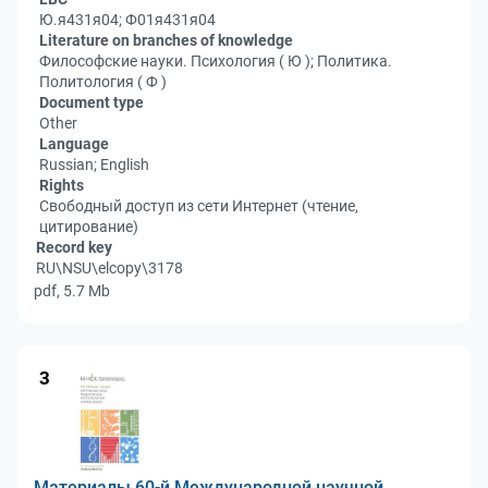
Ю.я431я04; Ф01я431я04
Literature on branches of knowledge
Философские науки. Психология ( Ю ); Политика.
Политология ( Ф )
Document type
Other
Language
Russian; English
Rights
Свободный доступ из сети Интернет (чтение,
цитирование)
Record key
RU\NSU\elcopy\3178
pdf, 5.7 Mb
3
Материалы 60-й Международной научной