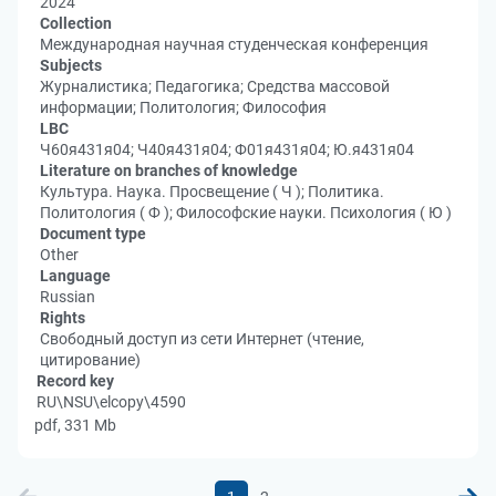
2024
Collection
Международная научная студенческая конференция
Subjects
Журналистика; Педагогика; Средства массовой
информации; Политология; Философия
LBC
Ч60я431я04; Ч40я431я04; Ф01я431я04; Ю.я431я04
Literature on branches of knowledge
Культура. Наука. Просвещение ( Ч ); Политика.
Политология ( Ф ); Философские науки. Психология ( Ю )
Document type
Other
Language
Russian
Rights
Свободный доступ из сети Интернет (чтение,
цитирование)
Record key
RU\NSU\elcopy\4590
pdf, 331 Mb