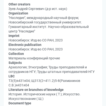
Other creators
Зуев Андрей Сергеевич (д-р ист. наук)
Organization
"Наследие", международный научный форум;
Новосибирский государственный университет.
Гуманитарный институт. Научно-образовательный
центр "Наследие"
Imprint
Новосибирск: Изд-во СО РАН, 2023
Electronic publication
Новосибирск: Изд-во СО РАН, 2023
Collection
Материалы конференций прочие
Subjects
Археология; Этнография; Труды преподавателей и
сотрудников НГУ; Труды штатных преподавателей НГУ
LBC
Т3(5)я431я04; Щ313(2=411.2)5-8(Рахманинов
С.В.)я431я04
Literature on branches of knowledge
История. Исторические науки ( Т ); Искусство.
Искусствознание ( Щ )
Document type