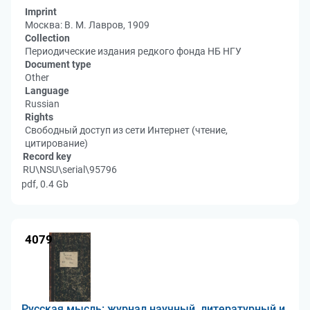
Imprint
Москва: В. М. Лавров, 1909
Collection
Периодические издания редкого фонда НБ НГУ
Document type
Other
Language
Russian
Rights
Свободный доступ из сети Интернет (чтение,
цитирование)
Record key
RU\NSU\serial\95796
pdf, 0.4 Gb
4079
Русская мысль: журнал научный, литературный и