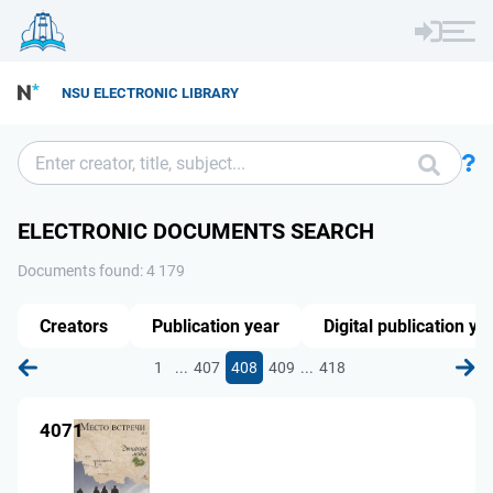
NSU ELECTRONIC LIBRARY
ELECTRONIC DOCUMENTS SEARCH
Documents found: 4 179
Creators
Publication year
Digital publication ye
...
...
1
407
408
409
418
4071