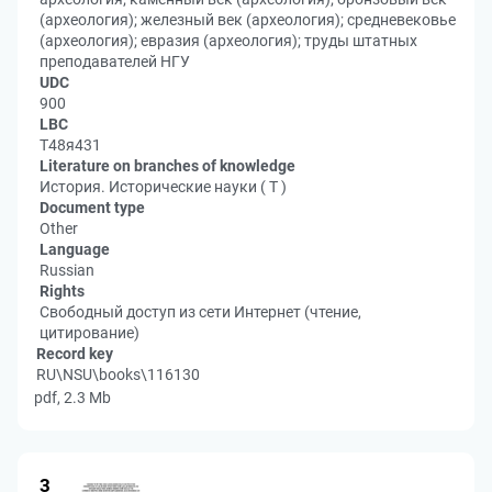
(археология); железный век (археология); средневековье
(археология); евразия (археология); труды штатных
преподавателей НГУ
UDC
900
LBC
Т48я431
Literature on branches of knowledge
История. Исторические науки ( Т )
Document type
Other
Language
Russian
Rights
Свободный доступ из сети Интернет (чтение,
цитирование)
Record key
RU\NSU\books\116130
pdf, 2.3 Mb
3