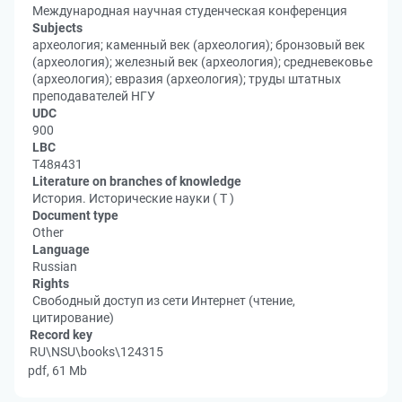
Международная научная студенческая конференция
Subjects
археология; каменный век (археология); бронзовый век
(археология); железный век (археология); средневековье
(археология); евразия (археология); труды штатных
преподавателей НГУ
UDC
900
LBC
Т48я431
Literature on branches of knowledge
История. Исторические науки ( Т )
Document type
Other
Language
Russian
Rights
Свободный доступ из сети Интернет (чтение,
цитирование)
Record key
RU\NSU\books\124315
pdf, 61 Mb