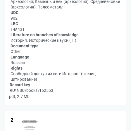
Археология; Каменный век (археология); Средневековье
(археология); Палеометалл
UDC
902
LBC
Т4я431
Literature on branches of knowledge
История. Исторические науки ( Т )
Document type
Other
Language
Russian
Rights
Свободный доступ из сети Интернет (чтение,
цитирование)
Record key
RU\NSU\books\162553
pdf, 2.7 Mb
2