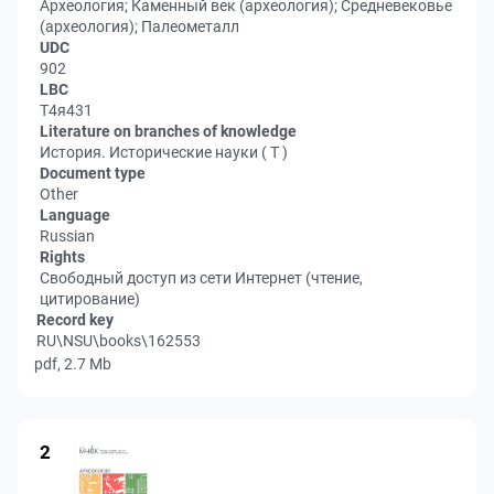
Археология; Каменный век (археология); Средневековье
(археология); Палеометалл
UDC
902
LBC
Т4я431
Literature on branches of knowledge
История. Исторические науки ( Т )
Document type
Other
Language
Russian
Rights
Свободный доступ из сети Интернет (чтение,
цитирование)
Record key
RU\NSU\books\162553
pdf, 2.7 Mb
2