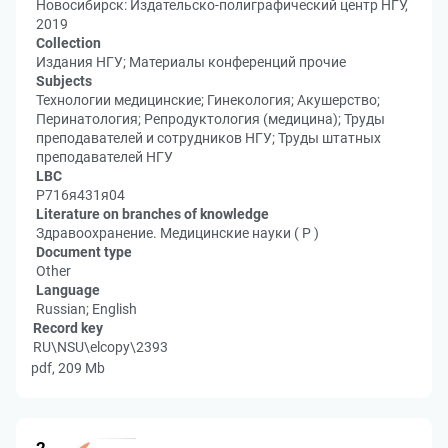
Новосибирск: Издательско-полиграфический центр НГУ,
2019
Collection
Издания НГУ; Материалы конференций прочие
Subjects
Технологии медицинские; Гинекология; Акушерство;
Перинатология; Репродуктология (медицина); Труды
преподавателей и сотрудников НГУ; Труды штатных
преподавателей НГУ
LBC
Р716я431я04
Literature on branches of knowledge
Здравоохранение. Медицинские науки ( Р )
Document type
Other
Language
Russian; English
Record key
RU\NSU\elcopy\2393
pdf, 209 Mb