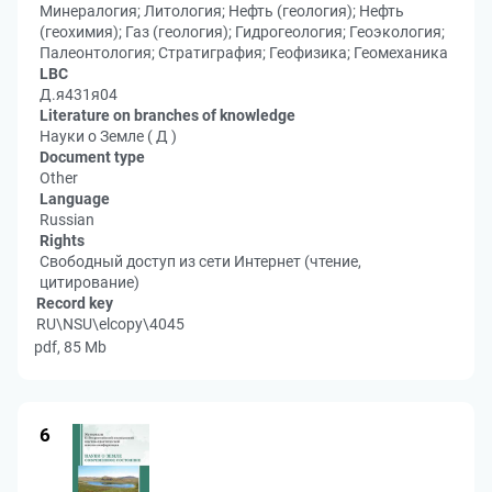
Минералогия; Литология; Нефть (геология); Нефть
(геохимия); Газ (геология); Гидрогеология; Геоэкология;
Палеонтология; Стратиграфия; Геофизика; Геомеханика
LBC
Д.я431я04
Literature on branches of knowledge
Науки о Земле ( Д )
Document type
Other
Language
Russian
Rights
Свободный доступ из сети Интернет (чтение,
цитирование)
Record key
RU\NSU\elcopy\4045
pdf, 85 Mb
6