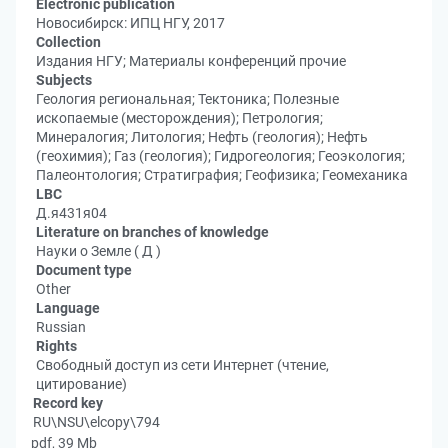
Electronic publication
Новосибирск: ИПЦ НГУ, 2017
Collection
Издания НГУ; Материалы конференций прочие
Subjects
Геология региональная; Тектоника; Полезные
ископаемые (месторождения); Петрология;
Минералогия; Литология; Нефть (геология); Нефть
(геохимия); Газ (геология); Гидрогеология; Геоэкология;
Палеонтология; Стратиграфия; Геофизика; Геомеханика
LBC
Д.я431я04
Literature on branches of knowledge
Науки о Земле ( Д )
Document type
Other
Language
Russian
Rights
Свободный доступ из сети Интернет (чтение,
цитирование)
Record key
RU\NSU\elcopy\794
pdf, 39 Mb