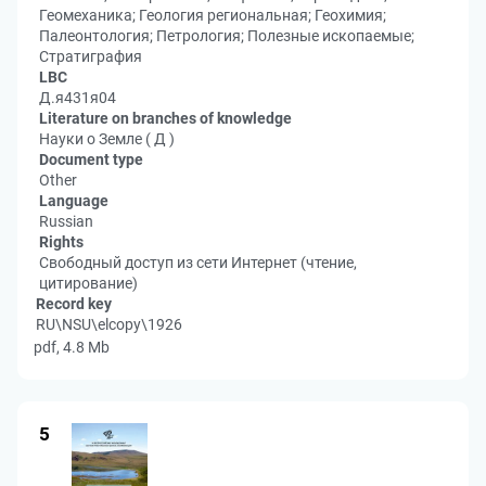
Геомеханика; Геология региональная; Геохимия;
Палеонтология; Петрология; Полезные ископаемые;
Стратиграфия
LBC
Д.я431я04
Literature on branches of knowledge
Науки о Земле ( Д )
Document type
Other
Language
Russian
Rights
Свободный доступ из сети Интернет (чтение,
цитирование)
Record key
RU\NSU\elcopy\1926
pdf, 4.8 Mb
5