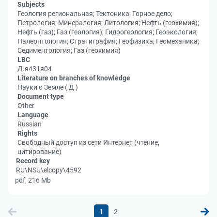
Subjects
Геология региональная; Тектоника; Горное дело;
Петрология; Минералогия; Литология; Нефть (геохимия);
Нефть (газ); Газ (геология); Гидрогеология; Геоэкология;
Палеонтология; Стратиграфия; Геофизика; Геомеханика;
Седиментология; Газ (геохимия)
LBC
Д.я431я04
Literature on branches of knowledge
Науки о Земле ( Д )
Document type
Other
Language
Russian
Rights
Свободный доступ из сети Интернет (чтение,
цитирование)
Record key
RU\NSU\elcopy\4592
pdf, 216 Mb
1
2