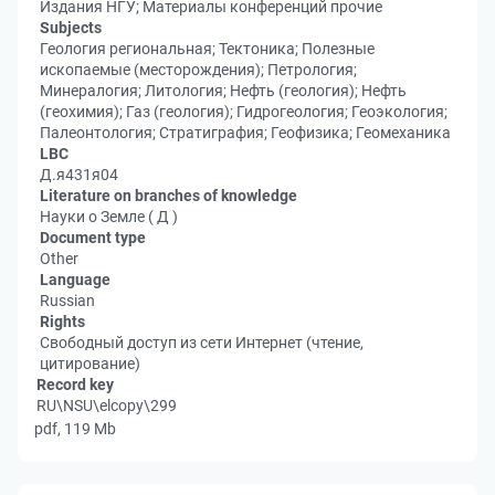
Издания НГУ; Материалы конференций прочие
Subjects
Геология региональная; Тектоника; Полезные
ископаемые (месторождения); Петрология;
Минералогия; Литология; Нефть (геология); Нефть
(геохимия); Газ (геология); Гидрогеология; Геоэкология;
Палеонтология; Стратиграфия; Геофизика; Геомеханика
LBC
Д.я431я04
Literature on branches of knowledge
Науки о Земле ( Д )
Document type
Other
Language
Russian
Rights
Свободный доступ из сети Интернет (чтение,
цитирование)
Record key
RU\NSU\elcopy\299
pdf, 119 Mb