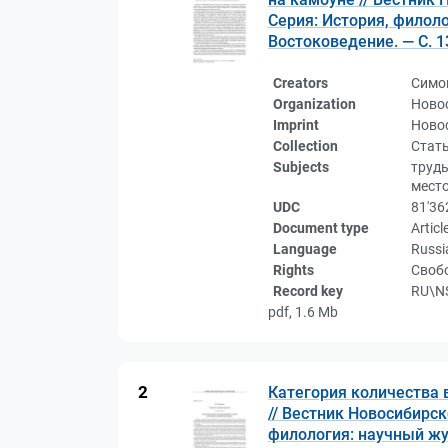
Серия: История, филолог
Востоковедение. — С. 1
Creators
Симо
Organization
Ново
Imprint
Новос
Collection
Стат
Subjects
труды
место
UDC
81'36
Document type
Articl
Language
Russi
Rights
Свобо
Record key
RU\NS
pdf, 1.6 Mb
2
Категория количества 
// Вестник Новосибирск
филология: научный жур