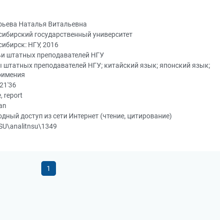
фьева Наталья Витальевна
сибирский государственный университет
ибирск: НГУ, 2016
ьи штатных преподавателей НГУ
 штатных преподавателей НГУ; китайский язык; японский язык;
оимения
21'36
e, report
an
дный доступ из сети Интернет (чтение, цитирование)
U\analitnsu\1349
1