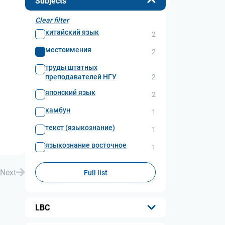
Subjects
Clear filter
китайский язык
2
местоимения
2
труды штатных
преподавателей НГУ
2
японский язык
2
камбун
1
текст (языкознание)
1
языкознание восточное
1
Next
Full list
LBC