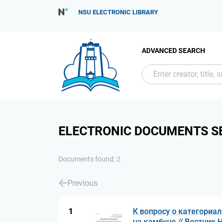
NSU ELECTRONIC LIBRARY
ADVANCED SEARCH
ELECTRONIC DOCUMENTS S
Documents found: 2
Previous
1
К вопросу о категориа
на камбуне // Вестник 