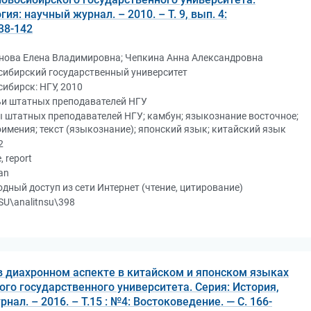
ия: научный журнал. – 2010. – Т. 9, вып. 4:
38-142
нова Елена Владимировна; Чепкина Анна Александровна
сибирский государственный университет
ибирск: НГУ, 2010
ьи штатных преподавателей НГУ
 штатных преподавателей НГУ; камбун; языкознание восточное;
имения; текст (языкознание); японский язык; китайский язык
2
e, report
an
дный доступ из сети Интернет (чтение, цитирование)
U\analitnsu\398
в диахронном аспекте в китайском и японском языках
ого государственного университета. Серия: История,
нал. – 2016. – Т.15 : №4: Востоковедение. — C. 166-