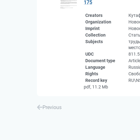
175
Creators
Кута
Organization
Ново
Imprint
Новос
Collection
Стат
Subjects
труды
мест
UDC
811.5
Document type
Articl
Language
Russi
Rights
Свобо
Record key
RU\NS
pdf, 11.2 Mb
Previous