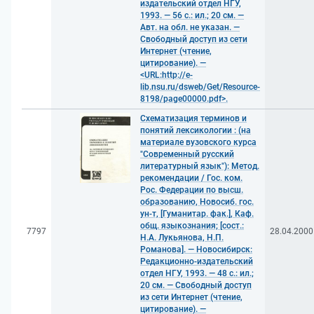
издательский отдел НГУ,
1993. — 56 с.: ил.; 20 см. —
Авт. на обл. не указан. —
Свободный доступ из сети
Интернет (чтение,
цитирование). —
<URL:http://e-
lib.nsu.ru/dsweb/Get/Resource-
8198/page00000.pdf>.
Схематизация терминов и
понятий лексикологии : (на
материале вузовского курса
"Современный русский
литературный язык"): Метод.
рекомендации / Гос. ком.
Рос. Федерации по высш.
образованию, Новосиб. гос.
ун-т, [Гуманитар. фак.], Каф.
общ. языкознания; [сост.:
7797
28.04.2000
Н.А. Лукьянова, Н.П.
Романова]. — Новосибирск:
Редакционно-издательский
отдел НГУ, 1993. — 48 с.: ил.;
20 см. — Свободный доступ
из сети Интернет (чтение,
цитирование). —