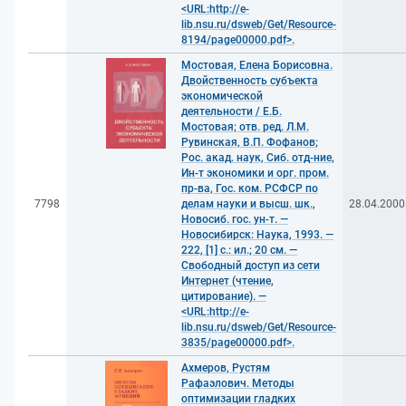
<URL:http://e-
lib.nsu.ru/dsweb/Get/Resource-
8194/page00000.pdf>.
Мостовая, Елена Борисовна.
Двойственность субъекта
экономической
деятельности / Е.Б.
Мостовая; отв. ред. Л.М.
Рувинская, В.П. Фофанов;
Рос. акад. наук, Сиб. отд-ние,
Ин-т экономики и орг. пром.
пр-ва, Гос. ком. РСФСР по
7798
делам науки и высш. шк.,
28.04.2000
Новосиб. гос. ун-т. —
Новосибирск: Наука, 1993. —
222, [1] с.: ил.; 20 см. —
Свободный доступ из сети
Интернет (чтение,
цитирование). —
<URL:http://e-
lib.nsu.ru/dsweb/Get/Resource-
3835/page00000.pdf>.
Ахмеров, Рустям
Рафаэлович. Методы
оптимизации гладких