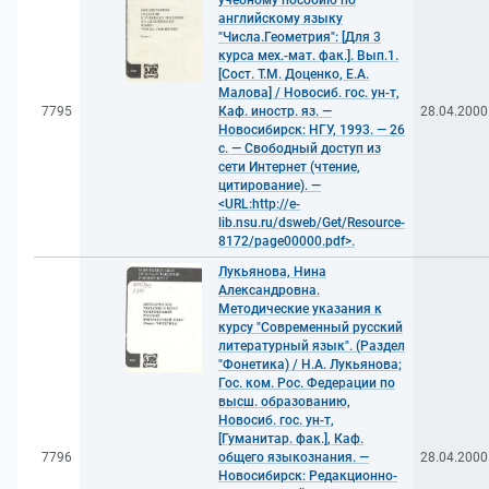
учебному пособию по
английскому языку
"Числа.Геометрия": [Для 3
курса мех.-мат. фак.]. Вып.1.
[Сост. Т.М. Доценко, Е.А.
Малова] / Новосиб. гос. ун-т,
7795
Каф. иностр. яз. —
28.04.2000
Новосибирск: НГУ, 1993. — 26
с. — Свободный доступ из
сети Интернет (чтение,
цитирование). —
<URL:http://e-
lib.nsu.ru/dsweb/Get/Resource-
8172/page00000.pdf>.
Лукьянова, Нина
Александровна.
Методические указания к
курсу "Современный русский
литературный язык". (Раздел
"Фонетика) / Н.А. Лукьянова;
Гос. ком. Рос. Федерации по
высш. образованию,
Новосиб. гос. ун-т,
[Гуманитар. фак.], Каф.
7796
общего языкознания. —
28.04.2000
Новосибирск: Редакционно-