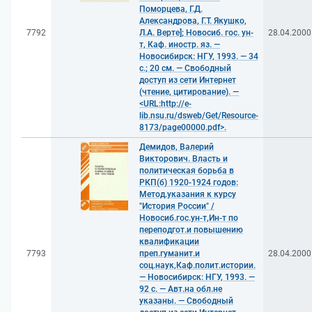
Поморцева, Г.Д.
Александрова, Г.Т. Якушко,
7792
Л.А. Верте]; Новосиб. гос. ун-
28.04.2000
т, Каф. иностр. яз. —
Новосибирск: НГУ, 1993. — 34
с.; 20 см. — Свободный
доступ из сети Интернет
(чтение, цитирование). —
<URL:http://e-
lib.nsu.ru/dsweb/Get/Resource-
8173/page00000.pdf>.
Демидов, Валерий
Викторович. Власть и
политическая борьба в
РКП(б) 1920-1924 годов:
Метод.указания к курсу
"История России" /
Новосиб.гос.ун-т,Ин-т по
переподгот.и повышению
квалификации
7793
преп.гуманит.и
28.04.2000
соц.наук,Каф.полит.истории.
— Новосибирск: НГУ, 1993. —
92 с. — Авт.на обл.не
указаны. — Свободный