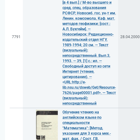
[в 4 вып.] / М-во высшего и
сред. спец. образования
РСФСР, Новосиб. гос. ун-т им.
Ленин. комсомола, Каф. мат.
методов геофизики; [сост.:
А.Л. Бухгейм]. —
Новосибирск: Редакционно-
7791
28.04.2000
издательский отдел НГУ,
1989-1994; 20 см. — Текст
(визуальный):
непосредственный. Вып.3,
1993. — 39, [1] с.: ил. —
Свободный доступ из сети
Интернет (чтение,
цитирование). —
<URL:http://e-
lib.nsu.ru/dsweb/Get/Resource-
7626/page00001.pdf>. — Текст
(визуальный):
непосредственный
Обучение чтению на
английском языке по
специальности
"Математика": [Метод.
указания для 3 курса мех.-
мат. фак. / Сост. Г.В.