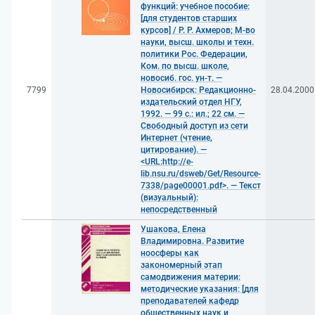
функций: учебное пособие:
[для студентов старших
курсов] / Р. Р. Ахмеров; М-во
науки, высш. школы и техн.
политики Рос. Федерации,
Ком. по высш. школе,
новосиб. гос. ун-т. —
7799
Новосибирск: Редакционно-
28.04.2000
издательский отдел НГУ,
1992. — 99 с.: ил.; 22 см. —
Свободный доступ из сети
Интернет (чтение,
цитирование). —
<URL:http://e-
lib.nsu.ru/dsweb/Get/Resource-
7338/page00001.pdf>. — Текст
(визуальный):
непосредственный
Ушакова, Елена
Владимировна. Развитие
ноосферы как
закономерный этап
самодвижения материи:
методические указания: [для
преподавателей кафедр
общественных наук и