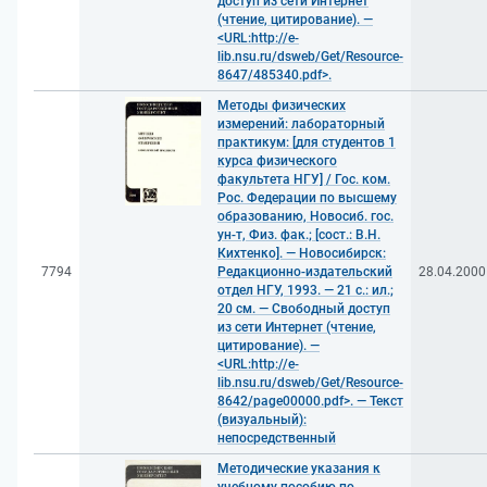
доступ из сети Интернет
(чтение, цитирование). —
<URL:http://e-
lib.nsu.ru/dsweb/Get/Resource-
8647/485340.pdf>.
Методы физических
измерений: лабораторный
практикум: [для студентов 1
курса физического
факультета НГУ] / Гос. ком.
Рос. Федерации по высшему
образованию, Новосиб. гос.
ун-т, Физ. фак.; [сост.: В.Н.
Кихтенко]. — Новосибирск:
7794
Редакционно-издательский
28.04.2000
отдел НГУ, 1993. — 21 с.: ил.;
20 см. — Свободный доступ
из сети Интернет (чтение,
цитирование). —
<URL:http://e-
lib.nsu.ru/dsweb/Get/Resource-
8642/page00000.pdf>. — Текст
(визуальный):
непосредственный
Методические указания к