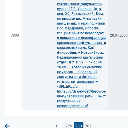
естественных факультетов
вузов] / Е.В. Ушакова; [отв.
ред. О.С. Разумовский]; Ком.
по высшей шк. М-ва науки,
высшей шк. и техн. политики
Рос. Федерации, Новосиб.
гос. ун-т, Ин-т по переподгот.
7800
28.04.2000
и повышению квалификации
преподавателей гуманитар. и
социальных наук, Каф.
философии. — Новосибирск:
Редакционно-издательский
отдел НГУ, 1992. — 47 с.: ил.;
20 см. — Автор на обложке
не указан. — Свободный
доступ из сети Интернет
(чтение, цитирование). —
<URL:http://e-
lib.nsu.ru/dsweb/Get/Resource-
8845/page00000.pdf>. — Текст
(визуальный):
непосредственный
...
1
779
780
781