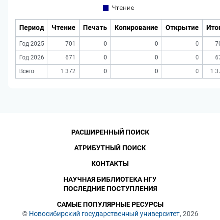
Период
Чтение
Печать
Копирование
Открытие
Ито
Год 2025
701
0
0
0
7
Год 2026
671
0
0
0
6
Всего
1 372
0
0
0
1 3
РАСШИРЕННЫЙ ПОИСК
АТРИБУТНЫЙ ПОИСК
КОНТАКТЫ
НАУЧНАЯ БИБЛИОТЕКА НГУ
ПОСЛЕДНИЕ ПОСТУПЛЕНИЯ
САМЫЕ ПОПУЛЯРНЫЕ РЕСУРСЫ
©
Новосибирский государственный университет
, 2026