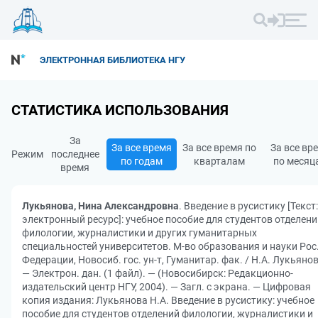
ЭЛЕКТРОННАЯ БИБЛИОТЕКА НГУ
СТАТИСТИКА ИСПОЛЬЗОВАНИЯ
За
За все время
За все время по
За все вр
Режим
последнее
по годам
кварталам
по месяц
время
Лукьянова, Нина Александровна
. Введение в русистику [Текст:
электронный ресурс]: учебное пособие для студентов отделени
филологии, журналистики и других гуманитарных
специальностей университетов. М-во образования и науки Рос
Федерации, Новосиб. гос. ун-т, Гуманитар. фак. / Н.А. Лукьянов
— Электрон. дан. (1 файл). — (Новосибирск: Редакционно-
издательский центр НГУ, 2004). — Загл. с экрана. — Цифровая
копия издания: Лукьянова Н.А. Введение в русистику: учебное
пособие для студентов отделений филологии, журналистики и