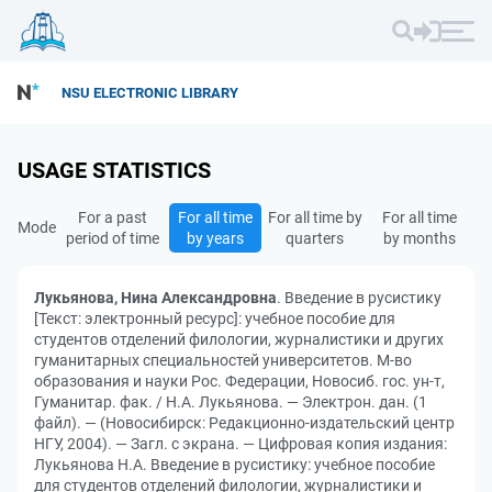
NSU ELECTRONIC LIBRARY
USAGE STATISTICS
For a past
For all time
For all time by
For all time
Mode
period of time
by years
quarters
by months
Лукьянова, Нина Александровна
. Введение в русистику
[Текст: электронный ресурс]: учебное пособие для
студентов отделений филологии, журналистики и других
гуманитарных специальностей университетов. М-во
образования и науки Рос. Федерации, Новосиб. гос. ун-т,
Гуманитар. фак. / Н.А. Лукьянова. — Электрон. дан. (1
файл). — (Новосибирск: Редакционно-издательский центр
НГУ, 2004). — Загл. с экрана. — Цифровая копия издания:
Лукьянова Н.А. Введение в русистику: учебное пособие
для студентов отделений филологии, журналистики и