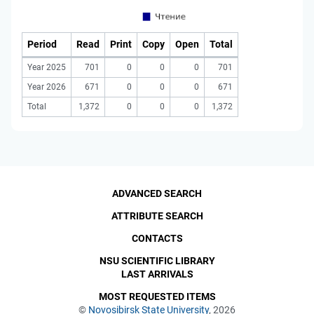
Period
Read
Print
Copy
Open
Total
Year 2025
701
0
0
0
701
Year 2026
671
0
0
0
671
Total
1,372
0
0
0
1,372
ADVANCED SEARCH
ATTRIBUTE SEARCH
CONTACTS
NSU SCIENTIFIC LIBRARY
LAST ARRIVALS
MOST REQUESTED ITEMS
©
Novosibirsk State University
, 2026