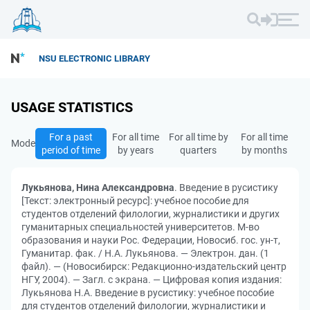
NSU ELECTRONIC LIBRARY
USAGE STATISTICS
For a past
For all time
For all time by
For all time
Mode
period of time
by years
quarters
by months
Лукьянова, Нина Александровна
. Введение в русистику
[Текст: электронный ресурс]: учебное пособие для
студентов отделений филологии, журналистики и других
гуманитарных специальностей университетов. М-во
образования и науки Рос. Федерации, Новосиб. гос. ун-т,
Гуманитар. фак. / Н.А. Лукьянова. — Электрон. дан. (1
файл). — (Новосибирск: Редакционно-издательский центр
НГУ, 2004). — Загл. с экрана. — Цифровая копия издания:
Лукьянова Н.А. Введение в русистику: учебное пособие
для студентов отделений филологии, журналистики и