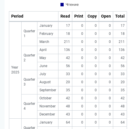
Period
Read
Print
Copy
Open
Total
January
17
0
0
0
17
Quarter
February
18
0
0
0
18
1
March
211
0
0
0
211
April
136
0
0
0
136
Quarter
May
42
0
0
0
42
2
June
56
0
0
0
56
Year
2025
July
33
0
0
0
33
Quarter
August
20
0
0
0
20
3
September
35
0
0
0
35
October
42
0
0
0
42
Quarter
November
48
0
0
0
48
4
December
43
0
0
0
43
January
64
0
0
0
64
Quarter