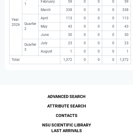
February
59
0
0
0
59
1
March
338
0
0
0
338
April
113
0
0
0
113
Year
Quarter
2026
May
43
0
0
0
43
2
June
30
0
0
0
30
July
23
0
0
0
23
Quarter
3
August
1
0
0
0
1
Total
1,372
0
0
0
1,372
ADVANCED SEARCH
ATTRIBUTE SEARCH
CONTACTS
NSU SCIENTIFIC LIBRARY
LAST ARRIVALS