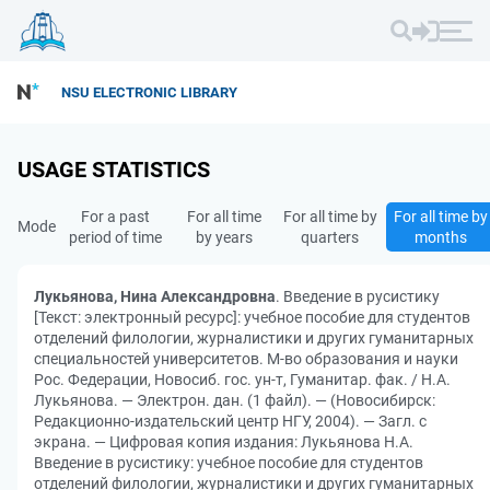
NSU ELECTRONIC LIBRARY
USAGE STATISTICS
For a past
For all time
For all time by
For all time by
Mode
period of time
by years
quarters
months
Лукьянова, Нина Александровна
. Введение в русистику
[Текст: электронный ресурс]: учебное пособие для студентов
отделений филологии, журналистики и других гуманитарных
специальностей университетов. М-во образования и науки
Рос. Федерации, Новосиб. гос. ун-т, Гуманитар. фак. / Н.А.
Лукьянова. — Электрон. дан. (1 файл). — (Новосибирск:
Редакционно-издательский центр НГУ, 2004). — Загл. с
экрана. — Цифровая копия издания: Лукьянова Н.А.
Введение в русистику: учебное пособие для студентов
отделений филологии, журналистики и других гуманитарных