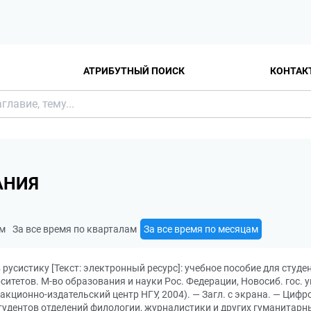
АТРИБУТНЫЙ ПОИСК
КОНТАК
АНИЯ
ам
За все время по кварталам
За все время по месяцам
в русистику [Текст: электронный ресурс]: учебное пособие для студ
тетов. М-во образования и науки Рос. Федерации, Новосиб. гос. ун
дакционно-издательский центр НГУ, 2004). — Загл. с экрана. — Циф
студентов отделений филологии, журналистики и других гуманитарн