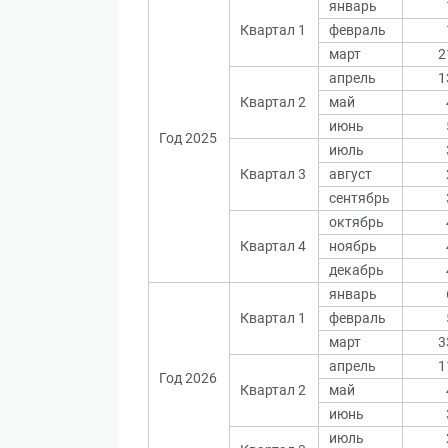
январь
Квартал 1
февраль
март
2
апрель
1
Квартал 2
май
июнь
Год 2025
июль
Квартал 3
август
сентябрь
октябрь
Квартал 4
ноябрь
декабрь
январь
Квартал 1
февраль
март
3
апрель
1
Год 2026
Квартал 2
май
июнь
июль