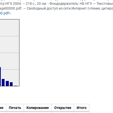
 НГУ, 2004. – 218 с.; 20 см. - Фондодержатель: НБ НГУ. — Текстов
page00000.pdf. — Свободный доступ из сети Интернет (чтение, цитиро
00.pdf
>.
ие
Печать
Копирование
Открытие
Итого