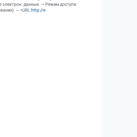
ые электрон. данные. — Режим доступа:
вание). — <URL:
http://e-