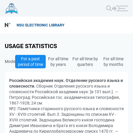
NSU ELECTRONIC LIBRARY
USAGE STATISTICS
For a past
For all time
For all time by
For all time
Mode
period of time
by years
quarters
by months
Российская академия наук. Отделение русского языка и
словесности.
Сборник Отделения русского языка и
словесности Российской академии наук: [в 101 вып.]. —
Петроград: Российская гос. академическая типография,
1867-1928; 24 см.
№2: Памятники старинного русского языка и словесности
XV - XVIII столетий. Вып.3. Задонщины по спискам XV -
XVIII столетий. Задонщина Великого князя господина
Димитрия Ивановича и брата его князя Володимира
Андреевича по Кириллобелозерскому списку 1470 гг. —