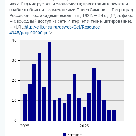
наук, Отд-ние рус. яз. и словесности; приготовил к печати и
снабдил объяснит. замечаниями Павел Симони. — Петроград:
Россйская гос. академическая тип., 1922. — 34 с., [17] л. факс.
— Свободный доступ из сети Интернет (чтение, цитирование).
— <URL:
http://e-lib.nsu.ru/dsweb/Get/Resource-
4945/page00000.pdf
>.