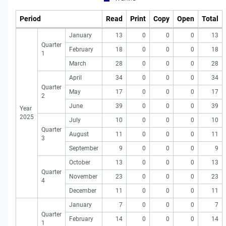
Period
Read
Print
Copy
Open
Total
January
13
0
0
0
13
Quarter
February
18
0
0
0
18
1
March
28
0
0
0
28
April
34
0
0
0
34
Quarter
May
17
0
0
0
17
2
June
39
0
0
0
39
Year
2025
July
10
0
0
0
10
Quarter
August
11
0
0
0
11
3
September
9
0
0
0
9
October
13
0
0
0
13
Quarter
November
23
0
0
0
23
4
December
11
0
0
0
11
January
7
0
0
0
7
Quarter
February
14
0
0
0
14
1