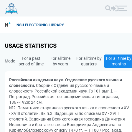
NSU ELECTRONIC LIBRARY
USAGE STATISTICS
For a past
For all time
For all time by
For all time by
Mode
period of time
by years
quarters
months
Российская академия наук. Отделение русского языка и
словесности.
Сборник Отделения русского языка и
словесности Российской академии наук: [в 101 вып.]. —
Петроград: Российская гос. академическая типография,
1867-1928; 24 см.
№2: Памятники старинного русского языка и словесности XV
- XVIII столетий. Вып.3. Задонщины по спискам XV - XVIII
столетий. Задонщина Великого князя господина Димитрия
Ивановича и брата его князя Володимира Андреевича по
Кириллобелозерскому списку 1470 гг. — Т.100 / Рос. акад.