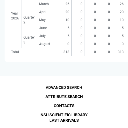
March
26
0
0
0
26
April
20
0
0
0
20
Year
Quarter
2026
May
10
0
0
0
10
2
June
5
0
0
0
5
July
5
0
0
0
5
Quarter
3
August
0
0
0
0
0
Total
313
0
0
0
313
ADVANCED SEARCH
ATTRIBUTE SEARCH
CONTACTS
NSU SCIENTIFIC LIBRARY
LAST ARRIVALS